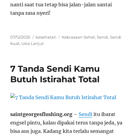
nanti saat tua tetap bisa jalan-jalan santai
tanpa rasa nyeri!
Posted
Categories
Tags
07/12/2025
kesehatan
Kebiasaan Sehat
,
Sendi
,
Sendi
on
Kuat
,
Usia Lanjut
7 Tanda Sendi Kamu
Butuh Istirahat Total
saintgeorgesflushing.org
–
Sendi
itu ibarat
engsel pintu, kalau dipakai terus tanpa jeda, ya
bisa aus juga. Kadang kita terlalu semangat