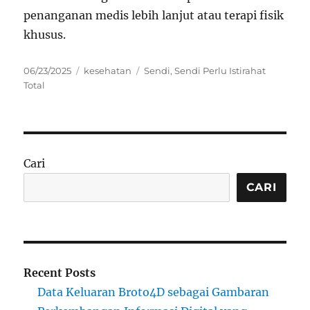
penanganan medis lebih lanjut atau terapi fisik
khusus.
Posted
Categories
Tags
06/23/2025
kesehatan
Sendi
,
Sendi Perlu Istirahat
on
Total
Cari
CARI
Recent Posts
Data Keluaran Broto4D sebagai Gambaran