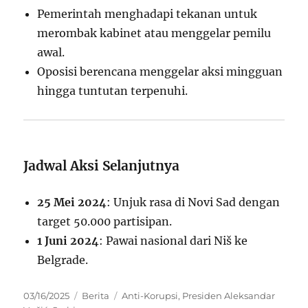
Pemerintah menghadapi tekanan untuk
merombak kabinet atau menggelar pemilu
awal.
Oposisi berencana menggelar aksi mingguan
hingga tuntutan terpenuhi.
Jadwal Aksi Selanjutnya
25 Mei 2024
: Unjuk rasa di Novi Sad dengan
target 50.000 partisipan.
1 Juni 2024
: Pawai nasional dari Niš ke
Belgrade.
Posted
Categories
Tags
03/16/2025
Berita
Anti-Korupsi
,
Presiden Aleksandar