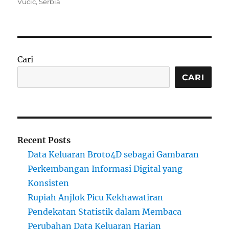
on
Vučić
,
Serbia
Cari
CARI
Recent Posts
Data Keluaran Broto4D sebagai Gambaran
Perkembangan Informasi Digital yang
Konsisten
Rupiah Anjlok Picu Kekhawatiran
Pendekatan Statistik dalam Membaca
Perubahan Data Keluaran Harian