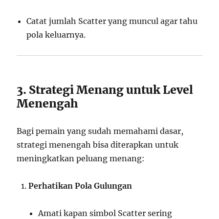
Catat jumlah Scatter yang muncul agar tahu
pola keluarnya.
3. Strategi Menang untuk Level
Menengah
Bagi pemain yang sudah memahami dasar,
strategi menengah bisa diterapkan untuk
meningkatkan peluang menang:
Perhatikan Pola Gulungan
Amati kapan simbol Scatter sering