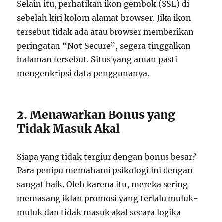
Selain itu, perhatikan ikon gembok (SSL) di
sebelah kiri kolom alamat browser. Jika ikon
tersebut tidak ada atau browser memberikan
peringatan “Not Secure”, segera tinggalkan
halaman tersebut. Situs yang aman pasti
mengenkripsi data penggunanya.
2. Menawarkan Bonus yang
Tidak Masuk Akal
Siapa yang tidak tergiur dengan bonus besar?
Para penipu memahami psikologi ini dengan
sangat baik. Oleh karena itu, mereka sering
memasang iklan promosi yang terlalu muluk-
muluk dan tidak masuk akal secara logika