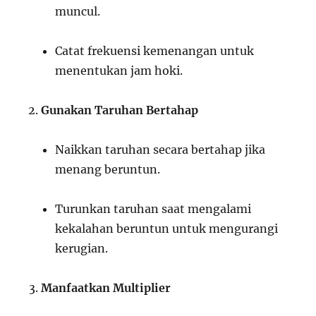
muncul.
Catat frekuensi kemenangan untuk
menentukan jam hoki.
Gunakan Taruhan Bertahap
Naikkan taruhan secara bertahap jika
menang beruntun.
Turunkan taruhan saat mengalami
kekalahan beruntun untuk mengurangi
kerugian.
Manfaatkan Multiplier