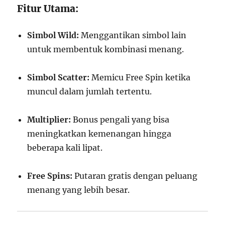
Fitur Utama:
Simbol Wild:
Menggantikan simbol lain
untuk membentuk kombinasi menang.
Simbol Scatter:
Memicu Free Spin ketika
muncul dalam jumlah tertentu.
Multiplier:
Bonus pengali yang bisa
meningkatkan kemenangan hingga
beberapa kali lipat.
Free Spins:
Putaran gratis dengan peluang
menang yang lebih besar.