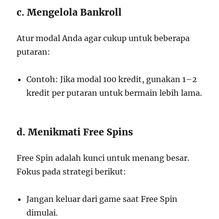
c. Mengelola Bankroll
Atur modal Anda agar cukup untuk beberapa
putaran:
Contoh: Jika modal 100 kredit, gunakan 1–2
kredit per putaran untuk bermain lebih lama.
d. Menikmati Free Spins
Free Spin adalah kunci untuk menang besar.
Fokus pada strategi berikut:
Jangan keluar dari game saat Free Spin
dimulai.