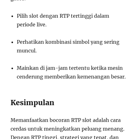
Pilih slot dengan RTP tertinggi dalam
periode live.
Perhatikan kombinasi simbol yang sering
muncul.
Mainkan di jam-jam tertentu ketika mesin
cenderung memberikan kemenangan besar.
Kesimpulan
Memanfaatkan bocoran RTP slot adalah cara
cerdas untuk meningkatkan peluang menang.
Dengan RTP tinggi, strategi yang tepat, dan