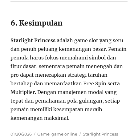
6. Kesimpulan
Starlight Princess
adalah game slot yang seru
dan penuh peluang kemenangan besar. Pemain
pemula harus fokus memahami simbol dan
fitur dasar, sementara pemain menengah dan
pro dapat menerapkan strategi taruhan
bertahap dan memanfaatkan Free Spin serta
Multiplier. Dengan manajemen modal yang
tepat dan pemahaman pola gulungan, setiap
pemain memiliki kesempatan meraih
kemenangan maksimal.
Posted
Categories
Tags
01/20/2026
Game
,
game online
Starlight Princess