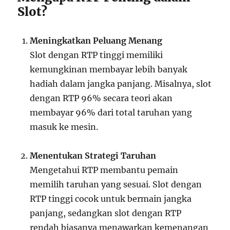
Slot?
Meningkatkan Peluang Menang
Slot dengan RTP tinggi memiliki
kemungkinan membayar lebih banyak
hadiah dalam jangka panjang. Misalnya, slot
dengan RTP 96% secara teori akan
membayar 96% dari total taruhan yang
masuk ke mesin.
Menentukan Strategi Taruhan
Mengetahui RTP membantu pemain
memilih taruhan yang sesuai. Slot dengan
RTP tinggi cocok untuk bermain jangka
panjang, sedangkan slot dengan RTP
rendah biasanya menawarkan kemenangan