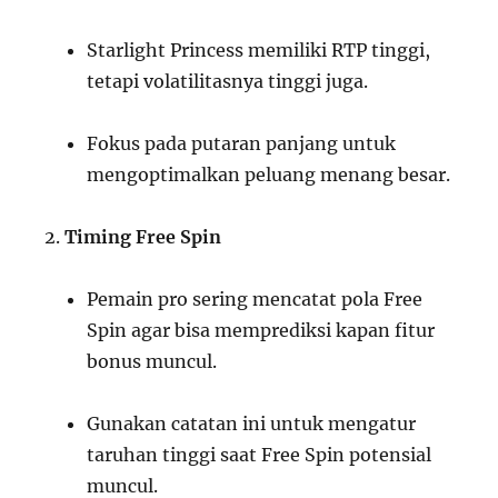
Starlight Princess memiliki RTP tinggi,
tetapi volatilitasnya tinggi juga.
Fokus pada putaran panjang untuk
mengoptimalkan peluang menang besar.
Timing Free Spin
Pemain pro sering mencatat pola Free
Spin agar bisa memprediksi kapan fitur
bonus muncul.
Gunakan catatan ini untuk mengatur
taruhan tinggi saat Free Spin potensial
muncul.