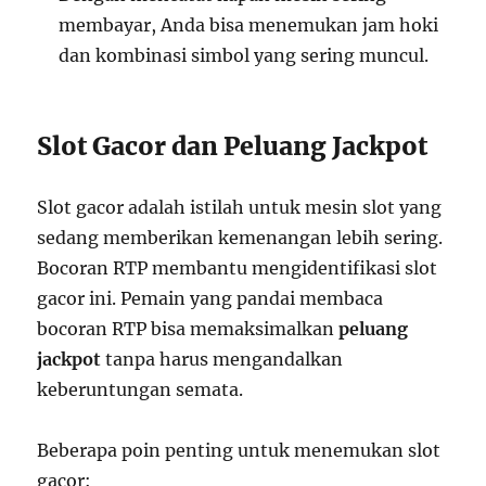
membayar, Anda bisa menemukan jam hoki
dan kombinasi simbol yang sering muncul.
Slot Gacor dan Peluang Jackpot
Slot gacor adalah istilah untuk mesin slot yang
sedang memberikan kemenangan lebih sering.
Bocoran RTP membantu mengidentifikasi slot
gacor ini. Pemain yang pandai membaca
bocoran RTP bisa memaksimalkan
peluang
jackpot
tanpa harus mengandalkan
keberuntungan semata.
Beberapa poin penting untuk menemukan slot
gacor: