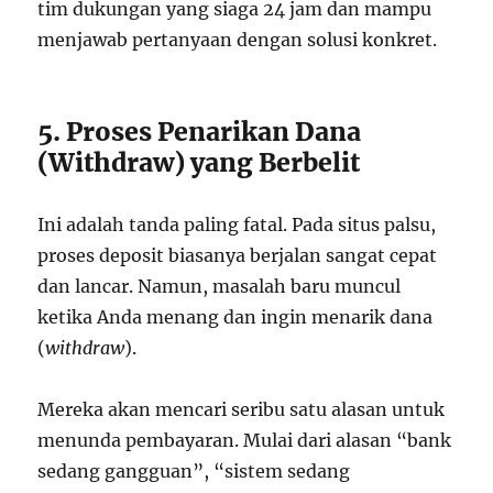
tim dukungan yang siaga 24 jam dan mampu
menjawab pertanyaan dengan solusi konkret.
5. Proses Penarikan Dana
(Withdraw) yang Berbelit
Ini adalah tanda paling fatal. Pada situs palsu,
proses deposit biasanya berjalan sangat cepat
dan lancar. Namun, masalah baru muncul
ketika Anda menang dan ingin menarik dana
(
withdraw
).
Mereka akan mencari seribu satu alasan untuk
menunda pembayaran. Mulai dari alasan “bank
sedang gangguan”, “sistem sedang