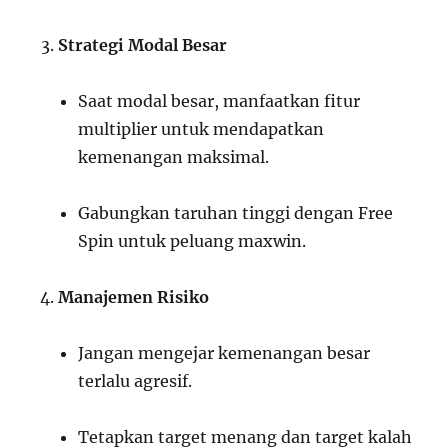
Strategi Modal Besar
Saat modal besar, manfaatkan fitur
multiplier untuk mendapatkan
kemenangan maksimal.
Gabungkan taruhan tinggi dengan Free
Spin untuk peluang maxwin.
Manajemen Risiko
Jangan mengejar kemenangan besar
terlalu agresif.
Tetapkan target menang dan target kalah