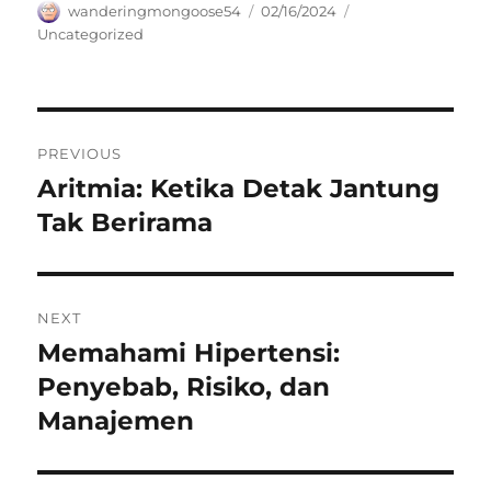
Author
Posted
Categories
wanderingmongoose54
02/16/2024
on
Uncategorized
Navigasi
PREVIOUS
pos
Aritmia: Ketika Detak Jantung
Previous
post:
Tak Berirama
NEXT
Memahami Hipertensi:
Next
post:
Penyebab, Risiko, dan
Manajemen