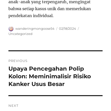
anak-anak yang terpengaruh, mengingat
bahwa setiap kasus unik dan memerlukan
pendekatan individual.
Author
Posted
Categories
wanderingmongoose54
02/18/2024
on
Uncategorized
Navigasi
PREVIOUS
pos
Upaya Pencegahan Polip
Previous
post:
Kolon: Meminimalisir Risiko
Kanker Usus Besar
NEXT