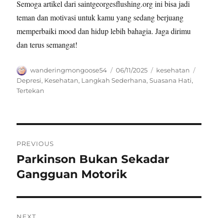
Semoga artikel dari saintgeorgesflushing.org ini bisa jadi
teman dan motivasi untuk kamu yang sedang berjuang
memperbaiki mood dan hidup lebih bahagia. Jaga dirimu
dan terus semangat!
Author
Posted
Categories
Tags
wanderingmongoose54
06/11/2025
kesehatan
on
Depresi
,
Kesehatan
,
Langkah Sederhana
,
Suasana Hati
,
Tertekan
Navigasi
PREVIOUS
pos
Parkinson Bukan Sekadar
Previous
post:
Gangguan Motorik
NEXT