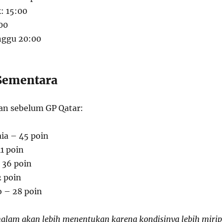
: 15:00
00
nggu 20:00
Sementara
aan sebelum GP Qatar:
ia – 45 poin
1 poin
 36 poin
2 poin
o – 28 poin
malam akan lebih menentukan karena kondisinya lebih mirip