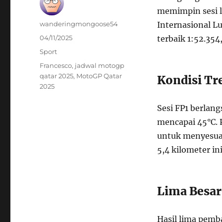
memimpin sesi l
Author
wanderingmongoose54
Internasional L
Posted
04/11/2025
terbaik 1:52.354
on
Categories
Sport
Tags
Francesco
,
jadwal motogp
qatar 2025
,
MotoGP Qatar
Kondisi Tr
2025
Sesi FP1 berlan
mencapai 45°C. 
untuk menyesuai
5,4 kilometer ini
Lima Besar
Hasil lima pemba