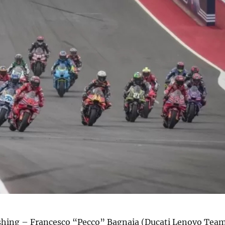
shing – Francesco “Pecco” Bagnaia (Ducati Lenovo Tea