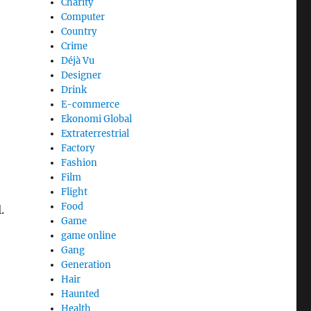
Charity
Computer
Country
Crime
Déjà Vu
Designer
Drink
E-commerce
Ekonomi Global
Extraterrestrial
Factory
Fashion
Film
Flight
Food
.
Game
game online
Gang
Generation
Hair
Haunted
Health