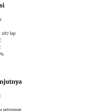
si
1:
: 287 lap
C
C
2%
anjutnya
:
u setempat