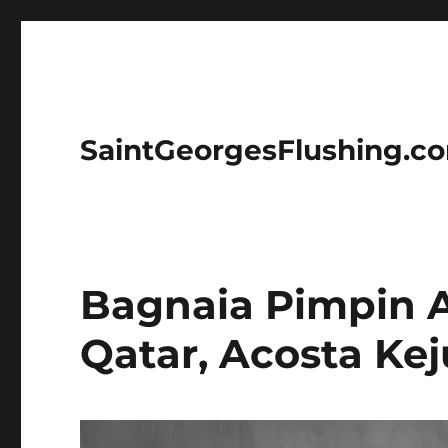
SaintGeorgesFlushing.c
Bagnaia Pimpin A
Qatar, Acosta Kej