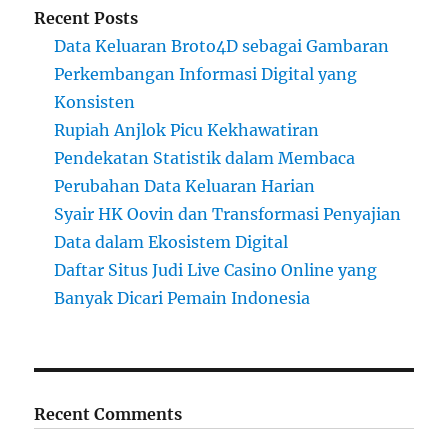
Recent Posts
Data Keluaran Broto4D sebagai Gambaran
Perkembangan Informasi Digital yang
Konsisten
Rupiah Anjlok Picu Kekhawatiran
Pendekatan Statistik dalam Membaca
Perubahan Data Keluaran Harian
Syair HK Oovin dan Transformasi Penyajian
Data dalam Ekosistem Digital
Daftar Situs Judi Live Casino Online yang
Banyak Dicari Pemain Indonesia
Recent Comments