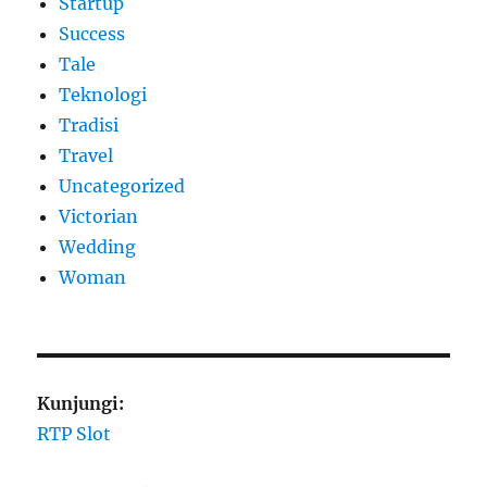
Startup
Success
Tale
Teknologi
Tradisi
Travel
Uncategorized
Victorian
Wedding
Woman
Kunjungi:
RTP Slot