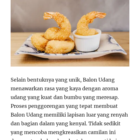
Selain bentuknya yang unik, Balon Udang
menawarkan rasa yang kaya dengan aroma
udang yang kuat dan bumbu yang meresap.
Proses penggorengan yang tepat membuat
Balon Udang memiliki lapisan luar yang renyah
dan bagian dalam yang kenyal. Tidak sedikit
yang mencoba mengkreasikan camilan ini