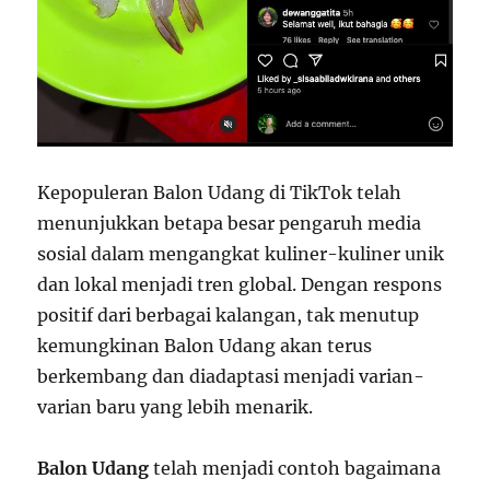
Kepopuleran Balon Udang di TikTok telah
menunjukkan betapa besar pengaruh media
sosial dalam mengangkat kuliner-kuliner unik
dan lokal menjadi tren global. Dengan respons
positif dari berbagai kalangan, tak menutup
kemungkinan Balon Udang akan terus
berkembang dan diadaptasi menjadi varian-
varian baru yang lebih menarik.
Balon Udang
telah menjadi contoh bagaimana