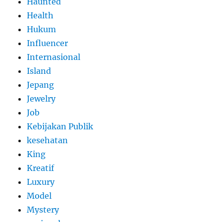
Haunted
Health
Hukum
Influencer
Internasional
Island
Jepang
Jewelry
Job
Kebijakan Publik
kesehatan
King
Kreatif
Luxury
Model
Mystery