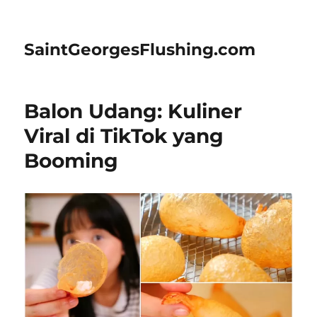
SaintGeorgesFlushing.com
Balon Udang: Kuliner
Viral di TikTok yang
Booming