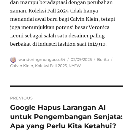
dan mampu beradaptasi dengan perubahan
zaman. Koleksi Fall 2025 tidak hanya
menandai awal baru bagi Calvin Klein, tetapi
juga menunjukkan potensi besar Veronica
Leoni sebagai salah satu desainer paling
berbakat di industri fashion saat ini
4
9
10
.
Author
Posted
Categories
Tags
wanderingmongoose54
02/09/2025
Berita
on
Calvin Klein
,
Koleksi Fall 2025
,
NYFW
Navigasi
PREVIOUS
pos
Google Hapus Larangan AI
Previous
post:
untuk Pengembangan Senjata:
Apa yang Perlu Kita Ketahui?