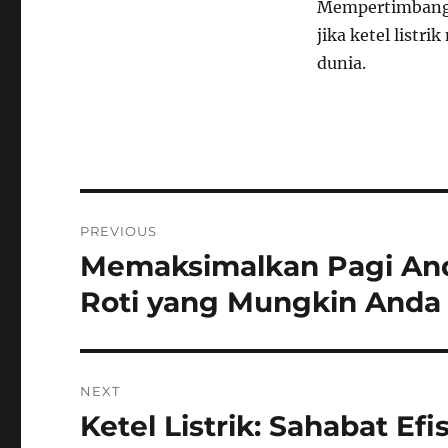
Mempertimbangk
jika ketel listr
dunia.
Navigasi
PREVIOUS
pos
Memaksimalkan Pagi An
Previous
post:
Roti yang Mungkin Anda
NEXT
Ketel Listrik: Sahabat Ef
Next