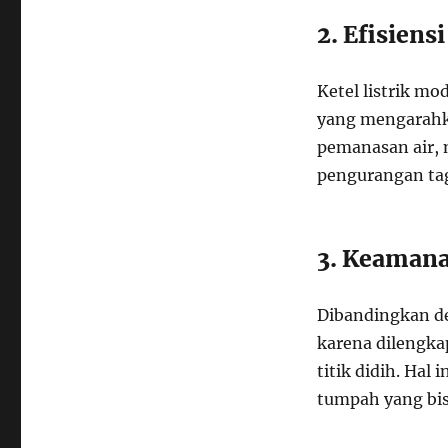
2. Efisiens
Ketel listrik m
yang mengarahk
pemanasan air, 
pengurangan tagi
3. Keaman
Dibandingkan de
karena dilengkap
titik didih. Hal
tumpah yang bisa