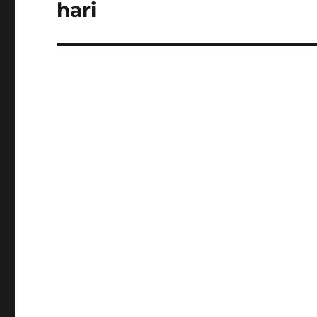
post:
hari