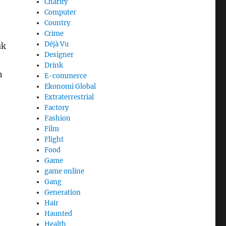
Charity
Computer
Country
Crime
Déjà Vu
uk
Designer
Drink
n
E-commerce
Ekonomi Global
Extraterrestrial
Factory
Fashion
Film
Flight
Food
Game
game online
Gang
Generation
Hair
Haunted
Health