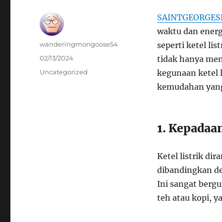
SAINTGEORGES
waktu dan energ
Author
wanderingmongoose54
seperti ketel li
Posted
02/13/2024
tidak hanya men
on
Categories
Uncategorized
kegunaan ketel 
kemudahan yang 
1. Kepadaan
Ketel listrik d
dibandingkan de
Ini sangat ber
teh atau kopi, 