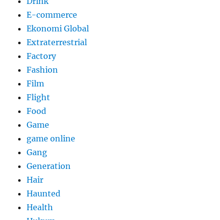
Drink
E-commerce
Ekonomi Global
Extraterrestrial
Factory
Fashion
Film
Flight
Food
Game
game online
Gang
Generation
Hair
Haunted
Health