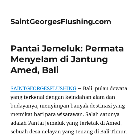
SaintGeorgesFlushing.com
Pantai Jemeluk: Permata
Menyelam di Jantung
Amed, Bali
SAINTGEORGESFLUSHING
– Bali, pulau dewata
yang terkenal dengan keindahan alam dan
budayanya, menyimpan banyak destinasi yang
memikat hati para wisatawan. Salah satunya
adalah Pantai Jemeluk yang terletak di Amed,
sebuah desa nelayan yang tenang di Bali Timur.