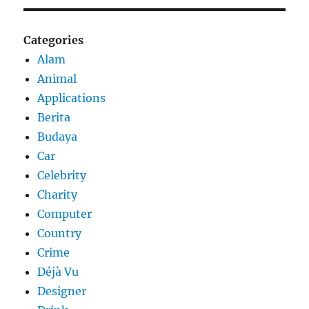
Categories
Alam
Animal
Applications
Berita
Budaya
Car
Celebrity
Charity
Computer
Country
Crime
Déjà Vu
Designer