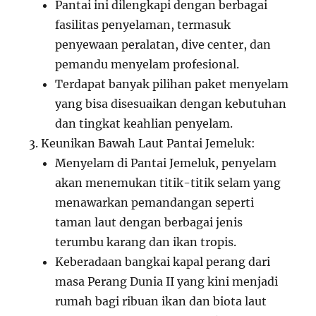
Pantai ini dilengkapi dengan berbagai
fasilitas penyelaman, termasuk
penyewaan peralatan, dive center, dan
pemandu menyelam profesional.
Terdapat banyak pilihan paket menyelam
yang bisa disesuaikan dengan kebutuhan
dan tingkat keahlian penyelam.
Keunikan Bawah Laut Pantai Jemeluk:
Menyelam di Pantai Jemeluk, penyelam
akan menemukan titik-titik selam yang
menawarkan pemandangan seperti
taman laut dengan berbagai jenis
terumbu karang dan ikan tropis.
Keberadaan bangkai kapal perang dari
masa Perang Dunia II yang kini menjadi
rumah bagi ribuan ikan dan biota laut