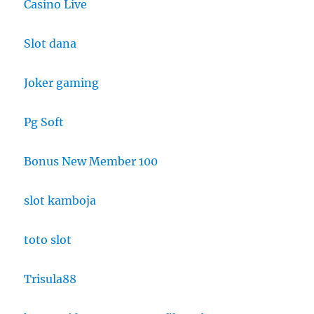
Casino Live
Slot dana
Joker gaming
Pg Soft
Bonus New Member 100
slot kamboja
toto slot
Trisula88