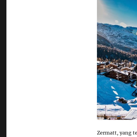
Zermatt, yang t