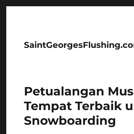
SaintGeorgesFlushing.c
Petualangan Musi
Tempat Terbaik u
Snowboarding