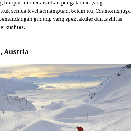
, tempat ini menawarkan pengalaman yang
tuk semua level kemampuan. Selain itu, Chamonix juga
pemandangan gunung yang spektakuler dan fasilitas
erkualitas.
, Austria