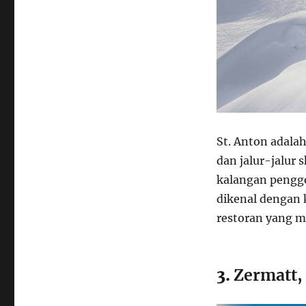
St. Anton adalah
dan jalur-jalur 
kalangan pengge
dikenal dengan 
restoran yang 
3.
Zermatt,