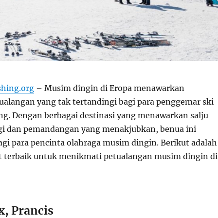
shing.org
– Musim dingin di Eropa menawarkan
alangan yang tak tertandingi bagi para penggemar ski
g. Dengan berbagai destinasi yang menawarkan salju
ggi dan pemandangan yang menakjubkan, benua ini
agi para pencinta olahraga musim dingin. Berikut adalah
 terbaik untuk menikmati petualangan musim dingin di
, Prancis