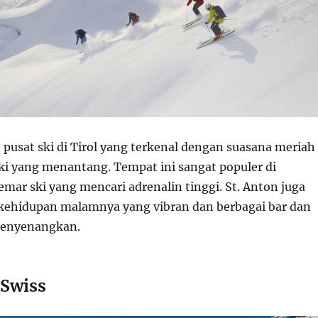
 pusat ski di Tirol yang terkenal dengan suasana meriah
ski yang menantang. Tempat ini sangat populer di
mar ski yang mencari adrenalin tinggi. St. Anton juga
kehidupan malamnya yang vibran dan berbagai bar dan
menyenangkan.
 Swiss