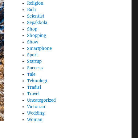
Religion
Rich
Scientist
Sepakbola
Shop
Shopping
Show
Smartphone
Sport
Startup
Success
Tale
Teknologi
Tradisi
Travel
Uncategorized
Victorian
Wedding
Woman