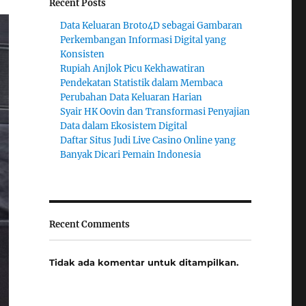
Recent Posts
Data Keluaran Broto4D sebagai Gambaran
Perkembangan Informasi Digital yang
Konsisten
Rupiah Anjlok Picu Kekhawatiran
Pendekatan Statistik dalam Membaca
Perubahan Data Keluaran Harian
Syair HK Oovin dan Transformasi Penyajian
Data dalam Ekosistem Digital
Daftar Situs Judi Live Casino Online yang
Banyak Dicari Pemain Indonesia
Recent Comments
Tidak ada komentar untuk ditampilkan.