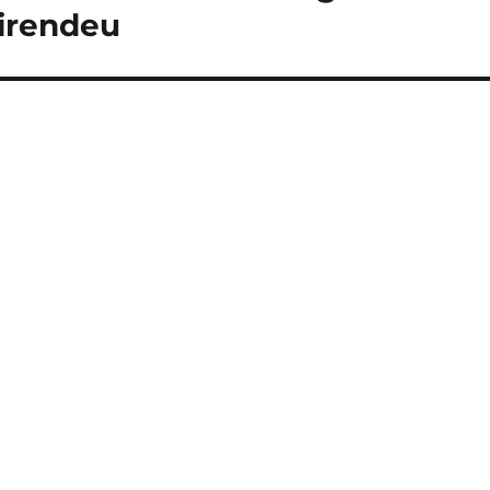
Cirendeu