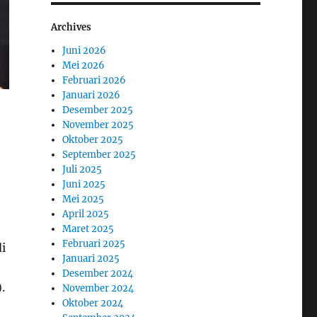
Archives
Juni 2026
Mei 2026
Februari 2026
Januari 2026
Desember 2025
November 2025
Oktober 2025
September 2025
Juli 2025
Juni 2025
-
Mei 2025
April 2025
Maret 2025
Februari 2025
i
Januari 2025
Desember 2024
.
November 2024
Oktober 2024