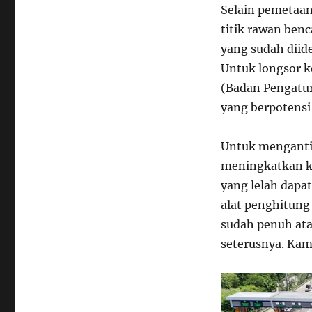
Selain pemetaan 
titik rawan benc
yang sudah diid
Untuk longsor k
(Badan Pengatur 
yang berpotensi
Untuk mengantisi
meningkatkan ka
yang lelah dapa
alat penghitung
sudah penuh ata
seterusnya. Kami