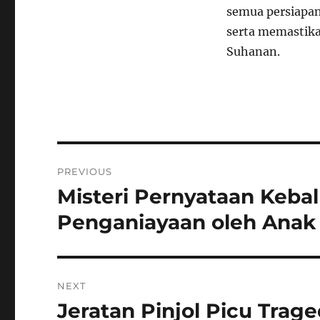
semua persiapan
serta memastika
Suhanan.
Navigasi
PREVIOUS
pos
Misteri Pernyataan Keb
Previous
post:
Penganiayaan oleh Anak 
NEXT
Jeratan Pinjol Picu Trage
Next