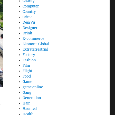
Charity
Computer
Country
Crime
Déjà Vu
Designer
Drink
E-commerce
Ekonomi Global
Extraterrestrial
Factory
Fashion
Film
Flight
Food
Game
game online
Gang
Generation
Hair
e
Haunted
Health