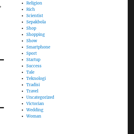
Religion
,
Rich
Scientist
Sepakbola
Shop
Shopping
Show
Smartphone
Sport
Startup
Success
Tale
Teknologi
Tradisi
Travel
Uncategorized
Victorian
Wedding
Woman