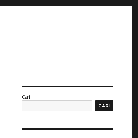
Cari
CARI