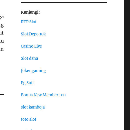
Kunjungi:
ga
RTP Slot
ng
at
Slot Depo 10k
tu
Casino Live
an
Slot dana
Joker gaming
Pg Soft
Bonus New Member 100
slot kamboja
toto slot