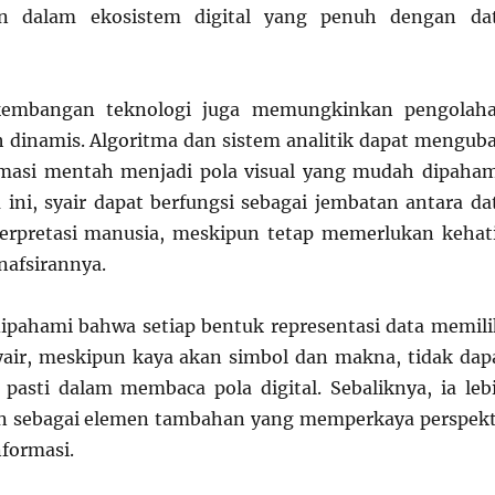
an dalam ekosistem digital yang penuh dengan da
erkembangan teknologi juga memungkinkan pengolah
ih dinamis. Algoritma dan sistem analitik dapat mengub
masi mentah menjadi pola visual yang mudah dipaham
ini, syair dapat berfungsi sebagai jembatan antara da
erpretasi manusia, meskipun tetap memerlukan kehat
nafsirannya.
ipahami bahwa setiap bentuk representasi data memili
yair, meskipun kaya akan simbol dan makna, tidak dap
 pasti dalam membaca pola digital. Sebaliknya, ia leb
an sebagai elemen tambahan yang memperkaya perspekt
nformasi.