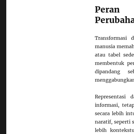
Peran 
Perubaha
Transformasi 
manusia memaham
atau tabel sed
membentuk pers
dipandang se
menggabungkan b
Representasi 
informasi, tet
secara lebih in
naratif, sepert
lebih kontekst