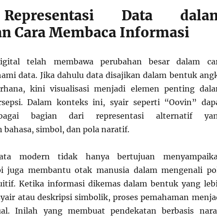
Representasi Data dala
n Cara Membaca Informasi
digital telah membawa perubahan besar dalam ca
i data. Jika dahulu data disajikan dalam bentuk ang
erhana, kini visualisasi menjadi elemen penting dal
epsi. Dalam konteks ini, syair seperti “Oovin” dap
bagai bagian dari representasi alternatif ya
ahasa, simbol, dan pola naratif.
data modern tidak hanya bertujuan menyampaik
api juga membantu otak manusia dalam mengenali po
tuitif. Ketika informasi dikemas dalam bentuk yang leb
i syair atau deskripsi simbolik, proses pemahaman menja
ual. Inilah yang membuat pendekatan berbasis nara