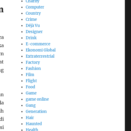
Charity
m
Computer
Country
Crime
Déjà Vu
Designer
ra
Drink
E-commerce
ka
Ekonomi Global
am
Extraterrestrial
at
Factory
Fashion
ng
Film
Flight
Food
Game
an
game online
la
Gang
ih
Generation
Hair
di
Haunted
si
Health