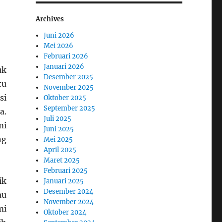
Archives
Juni 2026
Mei 2026
Februari 2026
Januari 2026
uk
Desember 2025
tu
November 2025
si
Oktober 2025
September 2025
a.
Juli 2025
mi
Juni 2025
ng
Mei 2025
April 2025
Maret 2025
Februari 2025
ik
Januari 2025
Desember 2024
au
November 2024
mi
Oktober 2024