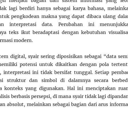
gsi menjadi bagian dari sistem informasi yang leb
dak lagi berdiri hanya sebagai karya bahasa, melaink
entuk pengkodean makna yang dapat dibaca ulang dal
san interpretasi data. Perubahan ini menunjukk
ya teks ikut beradaptasi dengan kebutuhan visualisa
formasi modern.
tem digital, syair sering diposisikan sebagai “data sem
emiliki potensi untuk dikaitkan dengan pola tertent
 interpretasi ini tidak bersifat tunggal. Setiap pemba
i struktur dan simbol di dalamnya secara berbed
a konteks yang digunakan. Hal ini menciptakan rua
lisis berbasis persepsi, di mana syair tidak lagi dipanda
an absolut, melainkan sebagai bagian dari arus informa