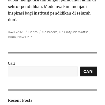
dapat mengatasi tantangan perubahan iklim di
sektor pendidikan. Modelnya kini menjadi
inspirasi bagi institusi pendidikan di seluruh
dunia.
Posted
Categories
Tags
04/16/2025
Berita
classroom
,
Dr. Pratyush Wattsal
,
on
India
,
New Delhi
Cari
CARI
Recent Posts