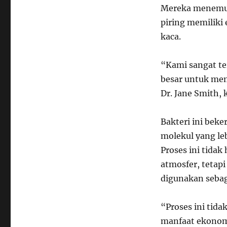
Mereka menemuka
piring memiliki
kaca.
“Kami sangat te
besar untuk mem
Dr. Jane Smith, k
Bakteri ini bek
molekul yang le
Proses ini tida
atmosfer, tetap
digunakan sebag
“Proses ini tid
manfaat ekonomi