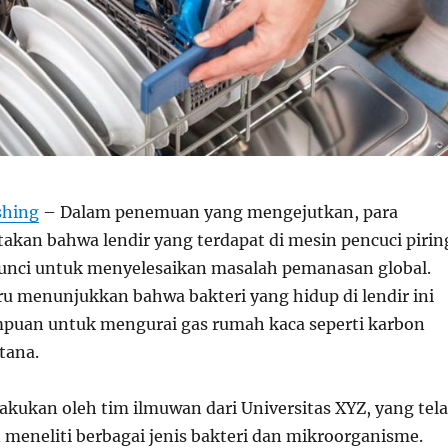
shing
– Dalam penemuan yang mengejutkan, para
kan bahwa lendir yang terdapat di mesin pencuci pirin
unci untuk menyelesaikan masalah pemanasan global.
ru menunjukkan bahwa bakteri yang hidup di lendir ini
puan untuk mengurai gas rumah kaca seperti karbon
tana.
ilakukan oleh tim ilmuwan dari Universitas XYZ, yang tel
meneliti berbagai jenis bakteri dan mikroorganisme.