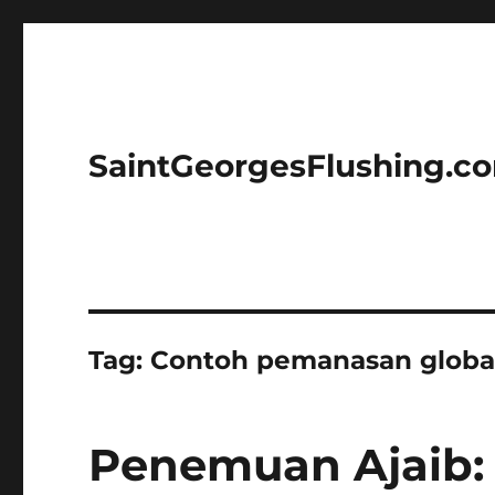
SaintGeorgesFlushing.c
Tag:
Contoh pemanasan globa
Penemuan Ajaib: 