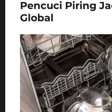
Pencuci Piring J
Global