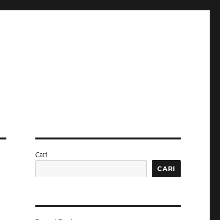
Cari
CARI