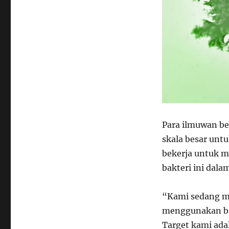
Para ilmuwan be
skala besar unt
bekerja untuk 
bakteri ini dala
“Kami sedang m
menggunakan bak
Target kami ada