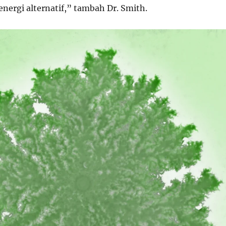
nergi alternatif,” tambah Dr. Smith.