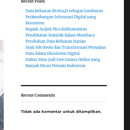
Recent Posts
Data Keluaran Broto4D sebagai Gambaran
Perkembangan Informasi Digital yang
Konsisten
Rupiah Anjlok Picu Kekhawatiran
Pendekatan Statistik dalam Membaca
Perubahan Data Keluaran Harian
Syair HK Oovin dan Transformasi Penyajian
Data dalam Ekosistem Digital
Daftar Situs Judi Live Casino Online yang
Banyak Dicari Pemain Indonesia
Recent Comments
Tidak ada komentar untuk ditampilkan.