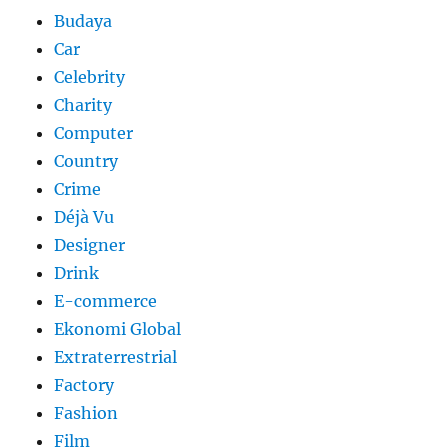
Budaya
Car
Celebrity
Charity
Computer
Country
Crime
Déjà Vu
Designer
Drink
E-commerce
Ekonomi Global
Extraterrestrial
Factory
Fashion
Film