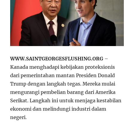
WWW.SAINTGEORGESFLUSHING.ORG
–
Kanada menghadapi kebijakan proteksionis
dari pemerintahan mantan Presiden Donald
Trump dengan langkah tegas. Mereka mulai
mengurangi pembelian barang dari Amerika
Serikat. Langkah ini untuk menjaga kestabilan
ekonomi dan melindungi industri dalam
negeri.