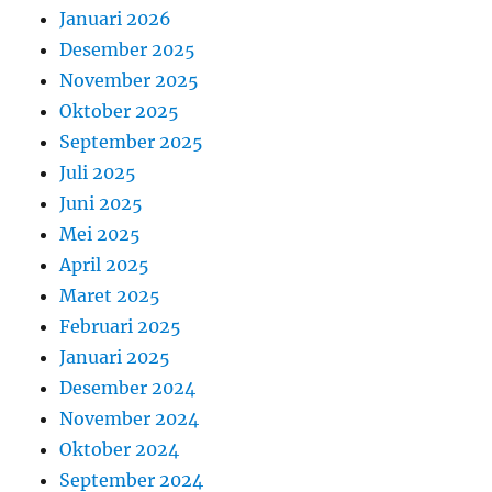
Januari 2026
Desember 2025
November 2025
Oktober 2025
September 2025
Juli 2025
Juni 2025
Mei 2025
April 2025
Maret 2025
Februari 2025
Januari 2025
Desember 2024
November 2024
Oktober 2024
September 2024