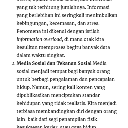
yang tak terhitung jumlahnya. Informasi
yang berlebihan ini seringkali menimbulkan
kebingungan, kecemasan, dan stres.
Fenomena ini dikenal dengan istilah
information overload
, di mana otak kita
kesulitan memproses begitu banyak data
dalam waktu singkat.
Media Sosial dan Tekanan Sosial
Media
sosial menjadi tempat bagi banyak orang
untuk berbagi pengalaman dan pencapaian
hidup. Namun, sering kali konten yang
dipublikasikan menciptakan standar
kehidupan yang tidak realistis. Kita menjadi
terbiasa membandingkan diri dengan orang
lain, baik dari segi penampilan fisik,
kesuksesan karier, atau gaya hidup.