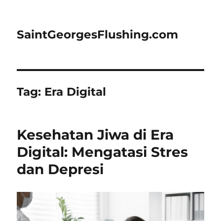
SaintGeorgesFlushing.com
Tag:
Era Digital
Kesehatan Jiwa di Era
Digital: Mengatasi Stres
dan Depresi