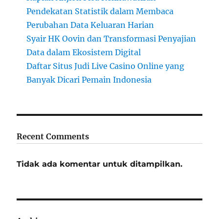
Pendekatan Statistik dalam Membaca
Perubahan Data Keluaran Harian
Syair HK Oovin dan Transformasi Penyajian
Data dalam Ekosistem Digital
Daftar Situs Judi Live Casino Online yang
Banyak Dicari Pemain Indonesia
Recent Comments
Tidak ada komentar untuk ditampilkan.