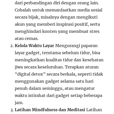
dari perbandingan diri dengan orang lain.
Cobalah untuk memanfaatkan media sosial
secara bijak, misalnya dengan mengikuti
akun yang memberi inspirasi positif, serta
menghindari konten yang membuat stres
atau cemas.
Kelola Waktu Layar
Mengurangi paparan
layar gadget, terutama sebelum tidur, bisa
meningkatkan kualitas tidur dan kesehatan
jiwa secara keseluruhan. Terapkan aturan
“digital detox” secara berkala, seperti tidak
menggunakan gadget selama satu hari
penuh dalam seminggu, atau mengatur
waktu istirahat dari gadget setiap beberapa
jam.
Latihan Mindfulness dan Meditasi
Latihan