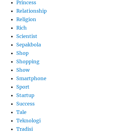
Princess
Relationship
Religion
Rich
Scientist
Sepakbola
Shop
Shopping
Show
Smartphone
Sport
Startup
Success
Tale
Teknologi
Tradisi