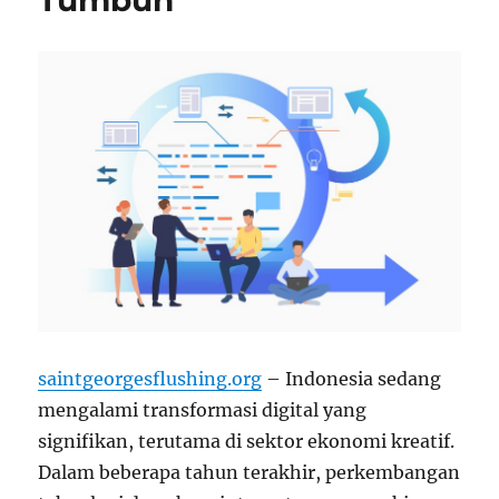
Tumbuh
saintgeorgesflushing.org
– Indonesia sedang
mengalami transformasi digital yang
signifikan, terutama di sektor ekonomi kreatif.
Dalam beberapa tahun terakhir, perkembangan