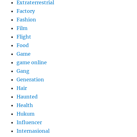
Extraterrestrial
Factory
Fashion
Film
Flight
Food
Game
game online
Gang
Generation
Hair
Haunted
Health
Hukum
Influencer
Internasional