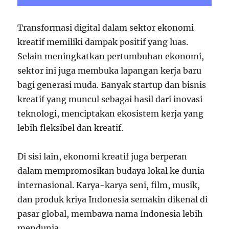
Transformasi digital dalam sektor ekonomi
kreatif memiliki dampak positif yang luas.
Selain meningkatkan pertumbuhan ekonomi,
sektor ini juga membuka lapangan kerja baru
bagi generasi muda. Banyak startup dan bisnis
kreatif yang muncul sebagai hasil dari inovasi
teknologi, menciptakan ekosistem kerja yang
lebih fleksibel dan kreatif.
Di sisi lain, ekonomi kreatif juga berperan
dalam mempromosikan budaya lokal ke dunia
internasional. Karya-karya seni, film, musik,
dan produk kriya Indonesia semakin dikenal di
pasar global, membawa nama Indonesia lebih
mendunia.