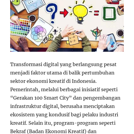
Transformasi digital yang berlangsung pesat
menjadi faktor utama di balik pertumbuhan
sektor ekonomi kreatif di Indonesia.
Pemerintah, melalui berbagai inisiatif seperti
“Gerakan 100 Smart City” dan pengembangan
infrastruktur digital, berusaha menciptakan
ekosistem yang kondusif bagi pelaku industri
kreatif. Selain itu, program-program seperti
Bekraf (Badan Ekonomi Kreatif) dan