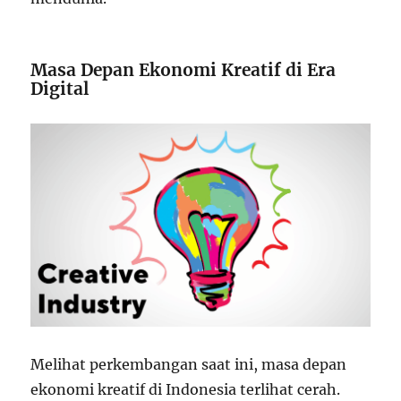
Masa Depan Ekonomi Kreatif di Era
Digital
Melihat perkembangan saat ini, masa depan
ekonomi kreatif di Indonesia terlihat cerah.