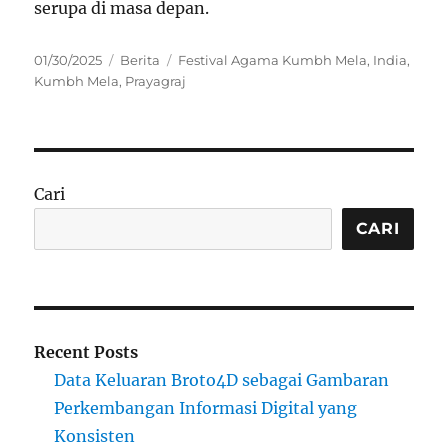
serupa di masa depan.
Posted
Categories
Tags
01/30/2025
Berita
Festival Agama Kumbh Mela
,
India
,
on
Kumbh Mela
,
Prayagraj
Cari
CARI
Recent Posts
Data Keluaran Broto4D sebagai Gambaran
Perkembangan Informasi Digital yang
Konsisten