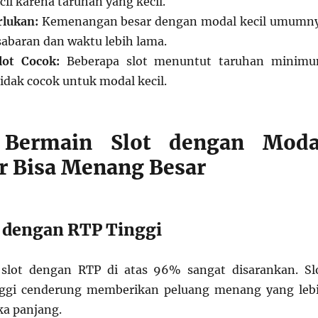
cil karena taruhan yang kecil.
rlukan:
Kemenangan besar dengan modal kecil umumn
baran dan waktu lebih lama.
ot Cocok:
Beberapa slot menuntut taruhan minim
idak cocok untuk modal kecil.
i Bermain Slot dengan Moda
ar Bisa Menang Besar
ot dengan RTP Tinggi
slot dengan RTP di atas 96% sangat disarankan. Sl
ggi cenderung memberikan peluang menang yang leb
ka panjang.