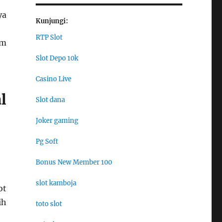
ya
Kunjungi:
RTP Slot
um
Slot Depo 10k
Casino Live
l
Slot dana
Joker gaming
Pg Soft
Bonus New Member 100
slot kamboja
ot
ih
toto slot