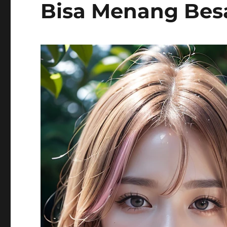
Bisa Menang Bes