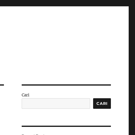
Cari
CARI