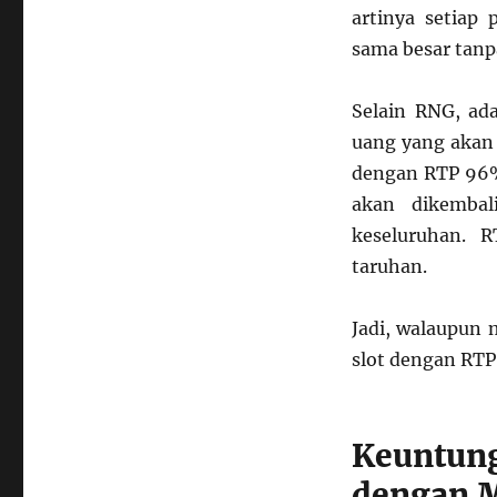
artinya setiap
sama besar tan
Selain RNG, ada
uang yang akan 
dengan RTP 96% b
akan dikemba
keseluruhan. R
taruhan.
Jadi, walaupun 
slot dengan RTP 
Keuntung
dengan M