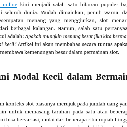
a online
kini menjadi salah satu hiburan populer ba
i seluruh dunia. Mudah dimainkan, penuh warna, d
sempatan menang yang menggiurkan, slot menar
dari berbagai kalangan. Namun, salah satu pertanya
cul adalah:
Apakah mungkin menang besar jika kita berma
l kecil?
Artikel ini akan membahas secara tuntas apak
sa membawa kemenangan besar dalam permainan slot.
i Modal Kecil dalam Bermai
am konteks slot biasanya merujuk pada jumlah uang ya
ain untuk memasang taruhan pada satu atau bebera
ni bisa bervariasi, mulai dari beberapa ribu rupiah hing