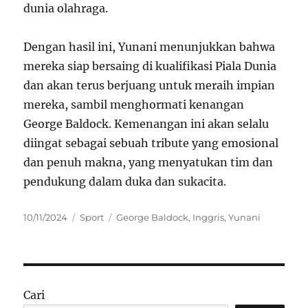
dunia olahraga.
Dengan hasil ini, Yunani menunjukkan bahwa
mereka siap bersaing di kualifikasi Piala Dunia
dan akan terus berjuang untuk meraih impian
mereka, sambil menghormati kenangan
George Baldock. Kemenangan ini akan selalu
diingat sebagai sebuah tribute yang emosional
dan penuh makna, yang menyatukan tim dan
pendukung dalam duka dan sukacita.
Posted
Categories
Tags
10/11/2024
Sport
George Baldock
,
Inggris
,
Yunani
on
Cari