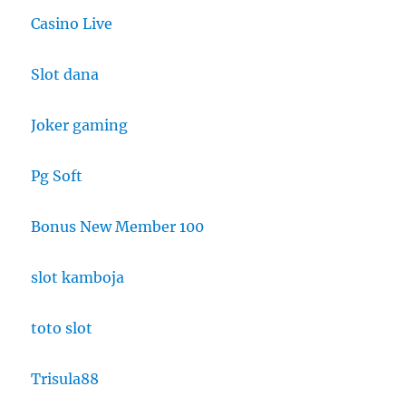
Casino Live
Slot dana
Joker gaming
Pg Soft
Bonus New Member 100
slot kamboja
toto slot
Trisula88