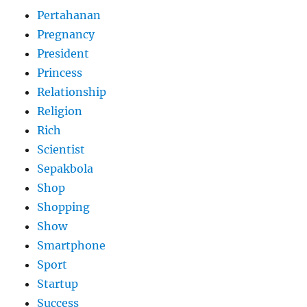
Pertahanan
Pregnancy
President
Princess
Relationship
Religion
Rich
Scientist
Sepakbola
Shop
Shopping
Show
Smartphone
Sport
Startup
Success