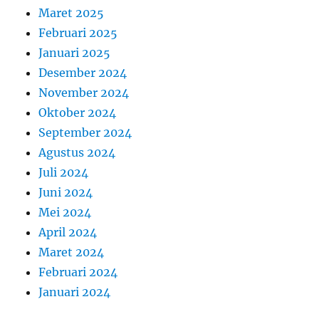
Maret 2025
Februari 2025
Januari 2025
Desember 2024
November 2024
Oktober 2024
September 2024
Agustus 2024
Juli 2024
Juni 2024
Mei 2024
April 2024
Maret 2024
Februari 2024
Januari 2024