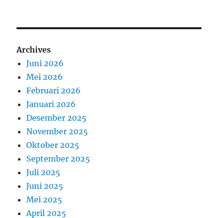
Archives
Juni 2026
Mei 2026
Februari 2026
Januari 2026
Desember 2025
November 2025
Oktober 2025
September 2025
Juli 2025
Juni 2025
Mei 2025
April 2025