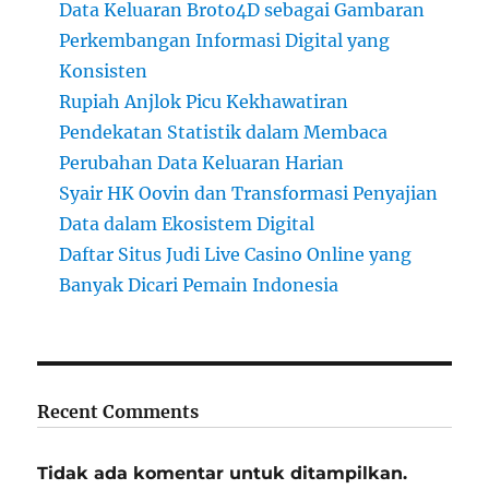
Data Keluaran Broto4D sebagai Gambaran
Perkembangan Informasi Digital yang
Konsisten
Rupiah Anjlok Picu Kekhawatiran
Pendekatan Statistik dalam Membaca
Perubahan Data Keluaran Harian
Syair HK Oovin dan Transformasi Penyajian
Data dalam Ekosistem Digital
Daftar Situs Judi Live Casino Online yang
Banyak Dicari Pemain Indonesia
Recent Comments
Tidak ada komentar untuk ditampilkan.