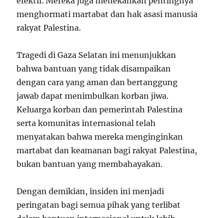
efektif. Mereka juga menekankan pentingnya
menghormati martabat dan hak asasi manusia
rakyat Palestina.
Tragedi di Gaza Selatan ini menunjukkan
bahwa bantuan yang tidak disampaikan
dengan cara yang aman dan bertanggung
jawab dapat menimbulkan korban jiwa.
Keluarga korban dan pemerintah Palestina
serta komunitas internasional telah
menyatakan bahwa mereka menginginkan
martabat dan keamanan bagi rakyat Palestina,
bukan bantuan yang membahayakan.
Dengan demikian, insiden ini menjadi
peringatan bagi semua pihak yang terlibat