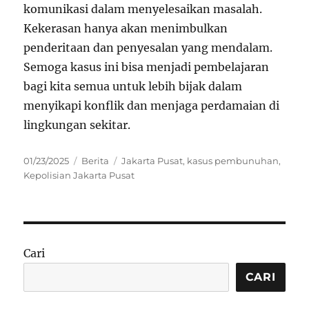
komunikasi dalam menyelesaikan masalah.
Kekerasan hanya akan menimbulkan
penderitaan dan penyesalan yang mendalam.
Semoga kasus ini bisa menjadi pembelajaran
bagi kita semua untuk lebih bijak dalam
menyikapi konflik dan menjaga perdamaian di
lingkungan sekitar.
Posted
Categories
Tags
01/23/2025
Berita
Jakarta Pusat
,
kasus pembunuhan
,
on
Kepolisian Jakarta Pusat
Cari
CARI