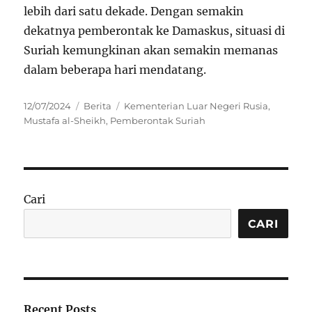
lebih dari satu dekade. Dengan semakin
dekatnya pemberontak ke Damaskus, situasi di
Suriah kemungkinan akan semakin memanas
dalam beberapa hari mendatang.
Posted
Categories
Tags
12/07/2024
Berita
Kementerian Luar Negeri Rusia
,
on
Mustafa al-Sheikh
,
Pemberontak Suriah
Cari
CARI
Recent Posts