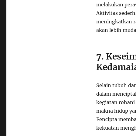
melakukan peraw
Aktivitas seder
meningkatkan ra
akan lebih mud
7. Kesei
Kedamaia
Selain tubuh dan
dalam menciptaka
kegiatan rohani
makna hidup ya
Pencipta memba
kekuatan mengh