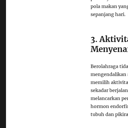
pola makan yang
sepanjang hari.
3. Aktivi
Menyena
Berolahraga tid
mengendalikan s
memilih aktivitas
sekadar berjala
melancarkan pe
hormon endorfin
tubuh dan pikira