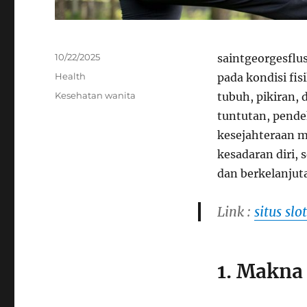
Posted
10/22/2025
saintgeorgesflu
on
Categories
Health
pada kondisi fi
Tags
Kesehatan wanita
tubuh, pikiran,
tuntutan, pende
kesejahteraan m
kesadaran diri,
dan berkelanjut
Link :
situs slo
1. Makna