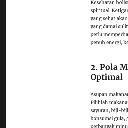
Kesehatan holis
spiritual. Ketig
yang sehat akan 
yang damai sulit
perlu memperhat
penuh energi, k
2. Pola 
Optimal
Asupan makanan
Pilihlah makanan
sayuran, biji-bij
konsumsi gula, g
perbanyak minum