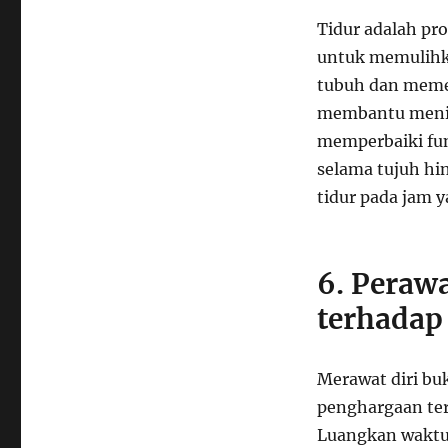
Tidur adalah pr
untuk memulihka
tubuh dan memen
membantu menin
memperbaiki fun
selama tujuh hi
tidur pada jam 
6. Perawa
terhadap
Merawat diri bu
penghargaan terh
Luangkan waktu 