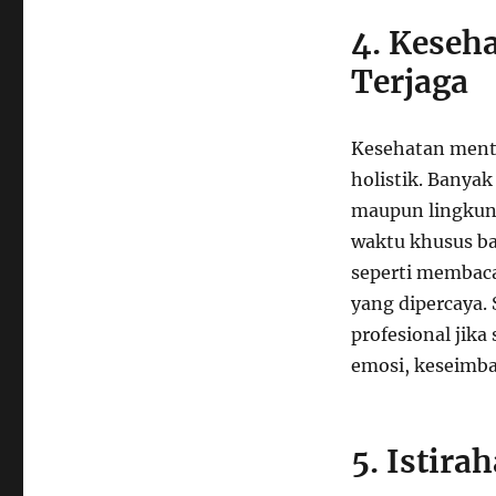
4. Keseh
Terjaga
Kesehatan ment
holistik. Banya
maupun lingkung
waktu khusus ba
seperti membaca
yang dipercaya. 
profesional jika
emosi, keseimba
5. Istira