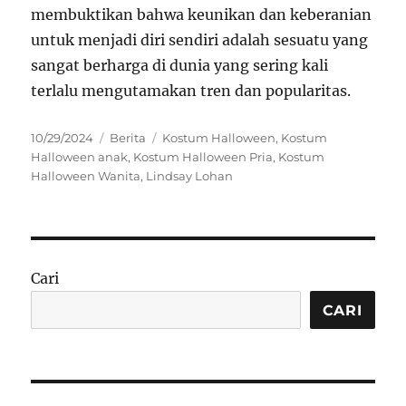
membuktikan bahwa keunikan dan keberanian
untuk menjadi diri sendiri adalah sesuatu yang
sangat berharga di dunia yang sering kali
terlalu mengutamakan tren dan popularitas.
Posted
Categories
Tags
10/29/2024
Berita
Kostum Halloween
,
Kostum
on
Halloween anak
,
Kostum Halloween Pria
,
Kostum
Halloween Wanita
,
Lindsay Lohan
Cari
CARI