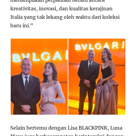
menampilkan perpaduan berani antara
kreativitas, inovasi, dan kualitas kerajinan
Italia yang tak lekang oleh waktu dari koleksi
baru ini.”
Selain bertemu dengan Lisa BLACKPINK, Luna