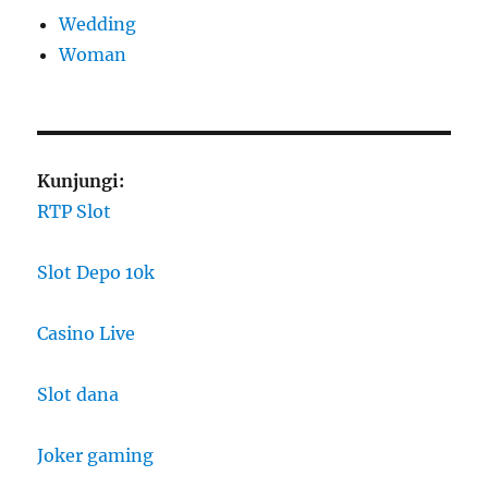
Wedding
Woman
Kunjungi:
RTP Slot
Slot Depo 10k
Casino Live
Slot dana
Joker gaming