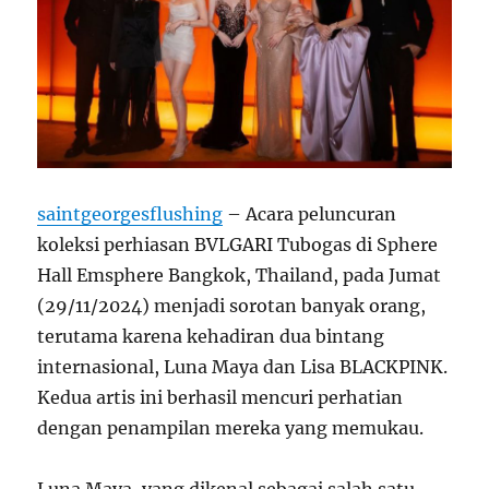
saintgeorgesflushing
– Acara peluncuran
koleksi perhiasan BVLGARI Tubogas di Sphere
Hall Emsphere Bangkok, Thailand, pada Jumat
(29/11/2024) menjadi sorotan banyak orang,
terutama karena kehadiran dua bintang
internasional, Luna Maya dan Lisa BLACKPINK.
Kedua artis ini berhasil mencuri perhatian
dengan penampilan mereka yang memukau.