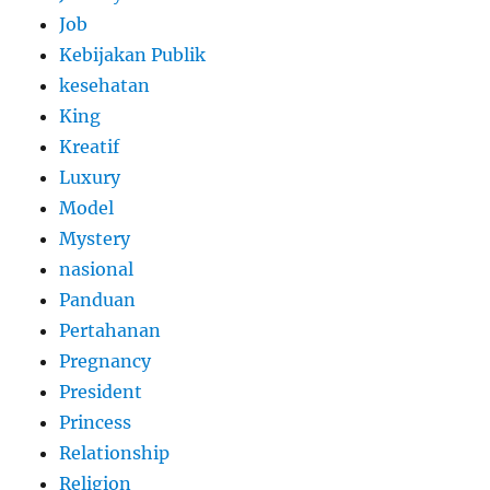
Job
Kebijakan Publik
kesehatan
King
Kreatif
Luxury
Model
Mystery
nasional
Panduan
Pertahanan
Pregnancy
President
Princess
Relationship
Religion