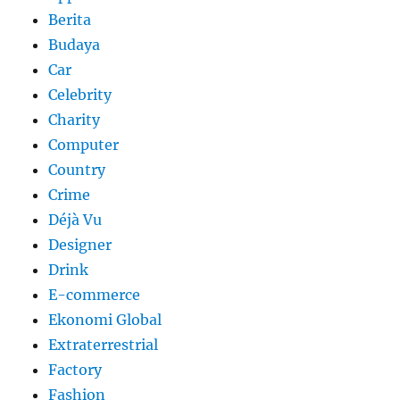
Berita
Budaya
Car
Celebrity
Charity
Computer
Country
Crime
Déjà Vu
Designer
Drink
E-commerce
Ekonomi Global
Extraterrestrial
Factory
Fashion