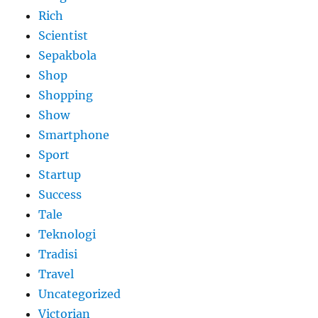
Rich
Scientist
Sepakbola
Shop
Shopping
Show
Smartphone
Sport
Startup
Success
Tale
Teknologi
Tradisi
Travel
Uncategorized
Victorian