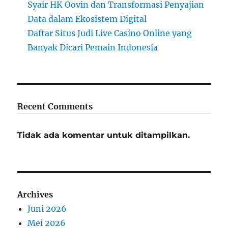
Syair HK Oovin dan Transformasi Penyajian
Data dalam Ekosistem Digital
Daftar Situs Judi Live Casino Online yang
Banyak Dicari Pemain Indonesia
Recent Comments
Tidak ada komentar untuk ditampilkan.
Archives
Juni 2026
Mei 2026