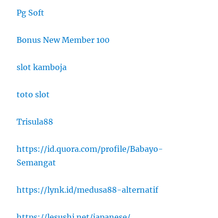
Pg Soft
Bonus New Member 100
slot kamboja
toto slot
Trisula88
https://id.quora.com/profile/Babayo-
Semangat
https://lynk.id/medusa88-alternatif
https://lesushi.net/japanese/