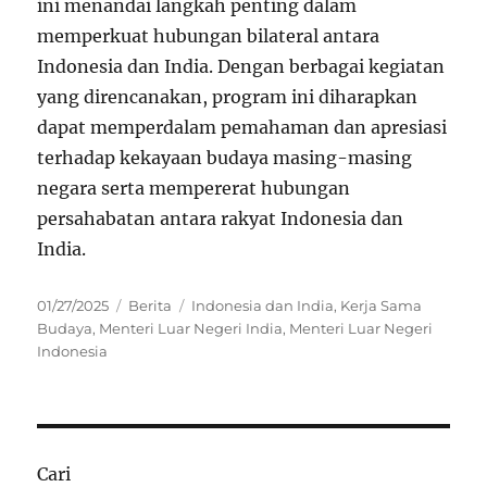
ini menandai langkah penting dalam
memperkuat hubungan bilateral antara
Indonesia dan India. Dengan berbagai kegiatan
yang direncanakan, program ini diharapkan
dapat memperdalam pemahaman dan apresiasi
terhadap kekayaan budaya masing-masing
negara serta mempererat hubungan
persahabatan antara rakyat Indonesia dan
India.
Posted
Categories
Tags
01/27/2025
Berita
Indonesia dan India
,
Kerja Sama
on
Budaya
,
Menteri Luar Negeri India
,
Menteri Luar Negeri
Indonesia
Cari