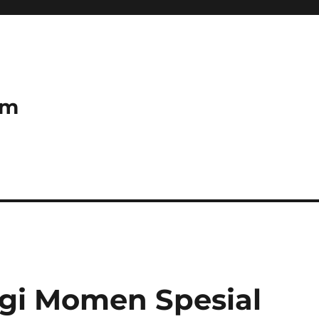
om
gi Momen Spesial