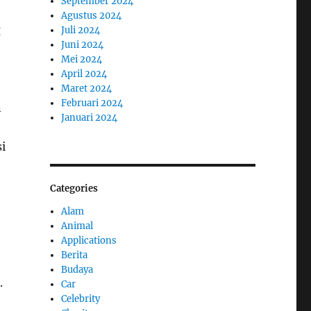
September 2024
Agustus 2024
g
Juli 2024
Juni 2024
Mei 2024
April 2024
Maret 2024
Februari 2024
n
Januari 2024
i
Categories
Alam
Animal
Applications
Berita
Budaya
.
Car
Celebrity