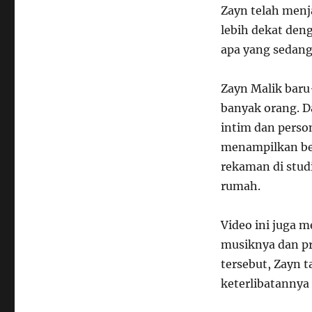
Zayn telah menja
lebih dekat de
apa yang sedang
Zayn Malik baru-
banyak orang. 
intim dan person
menampilkan berb
rekaman di stud
rumah.
Video ini juga 
musiknya dan pro
tersebut, Zayn 
keterlibatannya