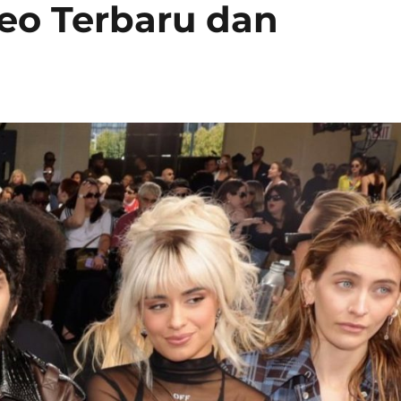
eo Terbaru dan