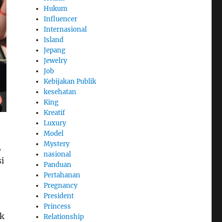
Hukum
Influencer
Internasional
Island
Jepang
Jewelry
Job
Kebijakan Publik
kesehatan
King
Kreatif
Luxury
Model
Mystery
,
nasional
i
Panduan
Pertahanan
Pregnancy
President
Princess
ek
Relationship