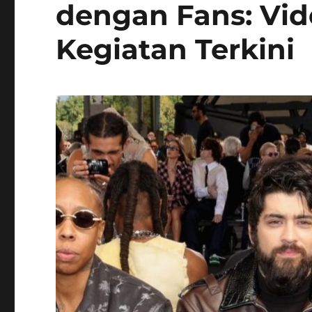
dengan Fans: Vid
Kegiatan Terkini