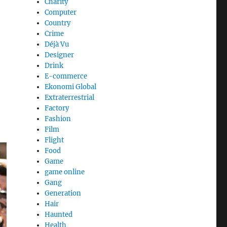
Charity
Computer
Country
Crime
Déjà Vu
Designer
Drink
E-commerce
,
Ekonomi Global
Extraterrestrial
Factory
Fashion
Film
Flight
Food
Game
game online
Gang
Generation
Hair
Haunted
Health