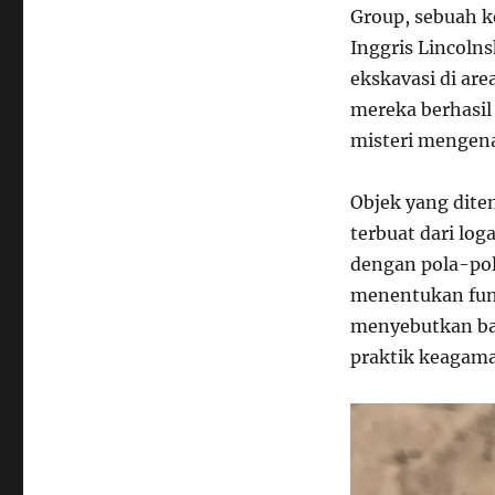
Group, sebuah k
Inggris Lincoln
ekskavasi di are
mereka berhasil
misteri mengena
Objek yang dite
terbuat dari lo
dengan pola-pol
menentukan fung
menyebutkan ba
praktik keagam