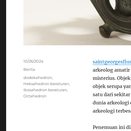
Posted
10/26/2024
saintgeorgesflu
on
Categories
Berita
arkeolog amati
Tags
dodekahedron
,
misterius. Objek
Heksahedron beraturan
,
objek serupa yan
Ikosahedron beraturan
,
satu dari sekita
Octahedron
dunia arkeologi 
arkeologi terbes
Penemuan ini di