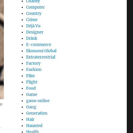
Charity
Computer
Country
Crime
Déjà Vu
Designer
Drink
E-commerce
Ekonomi Global
Extraterrestrial
Factory
Fashion
Film
Flight
Food
Game
game online
an
Gang
Generation
Hair
i
Haunted
Health