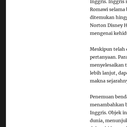
Inggris. Inggris
Romawi selama 
ditemukan hingg
Norton Disney 
mengenai kehidu
Meskipun telah 
pertanyaan. Par
menyelesaikan t
lebih lanjut, da
makna sejarahny
Penemuan benda 
menambahkan bab
Inggris. Objek i
dunia, menunju