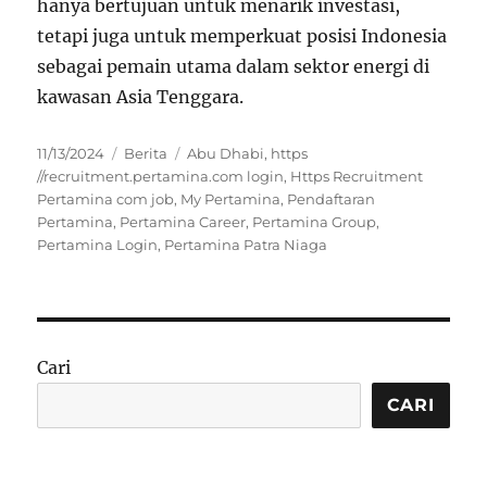
hanya bertujuan untuk menarik investasi,
tetapi juga untuk memperkuat posisi Indonesia
sebagai pemain utama dalam sektor energi di
kawasan Asia Tenggara.
Posted
Categories
Tags
11/13/2024
Berita
Abu Dhabi
,
https
on
//recruitment.pertamina.com login
,
Https Recruitment
Pertamina com job
,
My Pertamina
,
Pendaftaran
Pertamina
,
Pertamina Career
,
Pertamina Group
,
Pertamina Login
,
Pertamina Patra Niaga
Cari
CARI