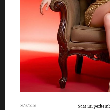
Posted
05/13/2026
Saat ini perke