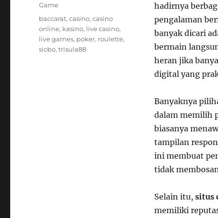
on
Categories
Game
hadirnya berbag
Tags
baccarat
,
casino
,
casino
pengalaman berm
online
,
kasino
,
live casino
,
banyak dicari a
live games
,
poker
,
roulette
,
bermain langsun
sicbo
,
trisula88
heran jika ban
digital yang pra
Banyaknya pili
dalam memilih p
biasanya menawa
tampilan respon
ini membuat p
tidak membosan
Selain itu,
situs
memiliki reputa