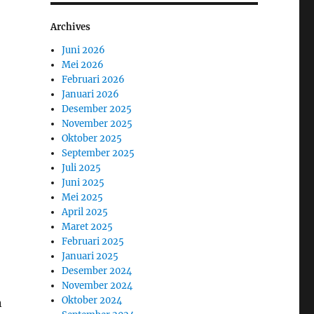
Archives
Juni 2026
Mei 2026
Februari 2026
Januari 2026
Desember 2025
November 2025
Oktober 2025
September 2025
Juli 2025
Juni 2025
Mei 2025
April 2025
Maret 2025
Februari 2025
Januari 2025
Desember 2024
November 2024
Oktober 2024
n