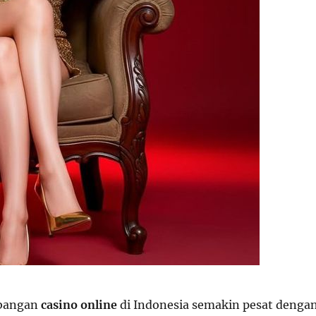
mbangan
casino online
di Indonesia semakin pesat denga