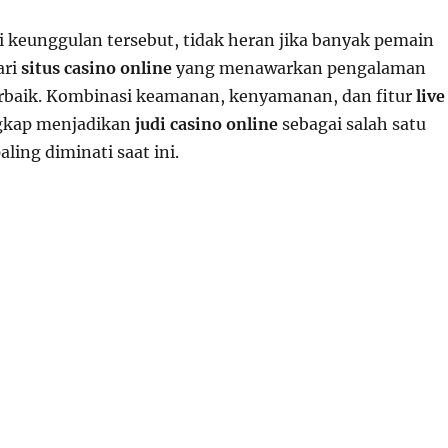
 keunggulan tersebut, tidak heran jika banyak pemain
ari
situs casino online
yang menawarkan pengalaman
rbaik. Kombinasi keamanan, kenyamanan, dan fitur
live
gkap menjadikan
judi casino online
sebagai salah satu
aling diminati saat ini.