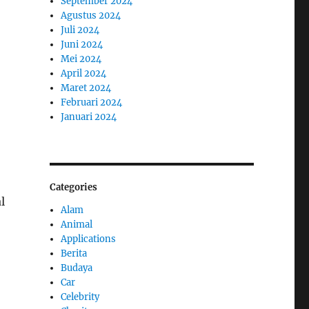
September 2024
Agustus 2024
Juli 2024
Juni 2024
Mei 2024
April 2024
Maret 2024
Februari 2024
Januari 2024
Categories
l
Alam
Animal
Applications
Berita
Budaya
Car
Celebrity