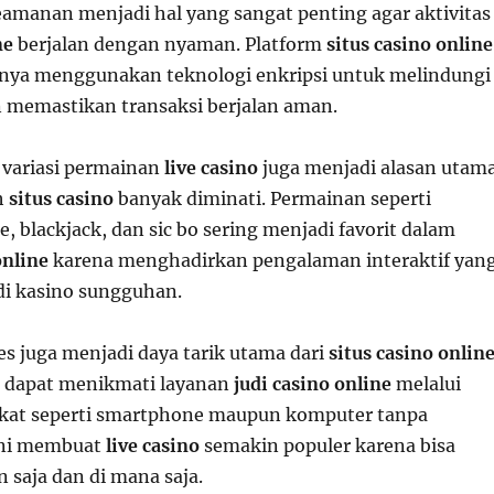
keamanan menjadi hal yang sangat penting agar aktivitas
ne
berjalan dengan nyaman. Platform
situs casino online
anya menggunakan teknologi enkripsi untuk melindungi
 memastikan transaksi berjalan aman.
, variasi permainan
live casino
juga menjadi alasan utam
h
situs casino
banyak diminati. Permainan seperti
te, blackjack, dan sic bo sering menjadi favorit dalam
online
karena menghadirkan pengalaman interaktif yan
i di kasino sungguhan.
 juga menjadi daya tarik utama dari
situs casino onlin
 dapat menikmati layanan
judi casino online
melalui
gkat seperti smartphone maupun komputer tanpa
ini membuat
live casino
semakin populer karena bisa
 saja dan di mana saja.