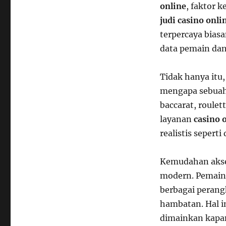
online
, faktor 
judi casino onli
terpercaya bias
data pemain dan
Tidak hanya itu
mengapa sebua
baccarat, roulet
layanan
casino 
realistis sepert
Kemudahan akses
modern. Pemain
berbagai peran
hambatan. Hal 
dimainkan kapan