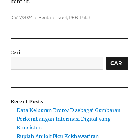
konflik.
Posted
Categories
Tags
04/27/2024
Berita
Israel
,
PBB
,
Rafah
on
Cari
CARI
Recent Posts
Data Keluaran Broto4D sebagai Gambaran
Perkembangan Informasi Digital yang
Konsisten
Rupiah Anjlok Picu Kekhawatiran