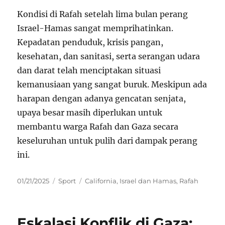
Kondisi di Rafah setelah lima bulan perang
Israel-Hamas sangat memprihatinkan.
Kepadatan penduduk, krisis pangan,
kesehatan, dan sanitasi, serta serangan udara
dan darat telah menciptakan situasi
kemanusiaan yang sangat buruk. Meskipun ada
harapan dengan adanya gencatan senjata,
upaya besar masih diperlukan untuk
membantu warga Rafah dan Gaza secara
keseluruhan untuk pulih dari dampak perang
ini.
Posted
Categories
Tags
01/21/2025
Sport
California
,
Israel dan Hamas
,
Rafah
on
Eskalasi Konflik di Gaza: