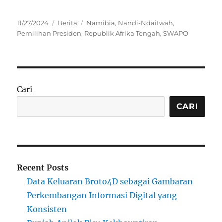
Posted
Categories
Tags
11/27/2024
Berita
Namibia
,
Nandi-Ndaitwah
,
on
Pemilihan Presiden
,
Republik Afrika Tengah
,
SWAPO
Cari
CARI
Recent Posts
Data Keluaran Broto4D sebagai Gambaran
Perkembangan Informasi Digital yang
Konsisten