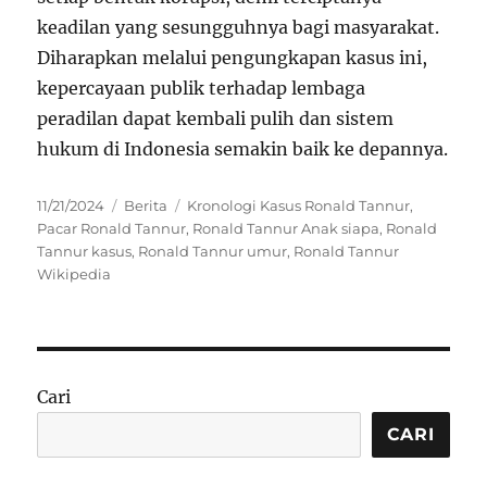
keadilan yang sesungguhnya bagi masyarakat.
Diharapkan melalui pengungkapan kasus ini,
kepercayaan publik terhadap lembaga
peradilan dapat kembali pulih dan sistem
hukum di Indonesia semakin baik ke depannya.
Posted
Categories
Tags
11/21/2024
Berita
Kronologi Kasus Ronald Tannur
,
on
Pacar Ronald Tannur
,
Ronald Tannur Anak siapa
,
Ronald
Tannur kasus
,
Ronald Tannur umur
,
Ronald Tannur
Wikipedia
Cari
CARI