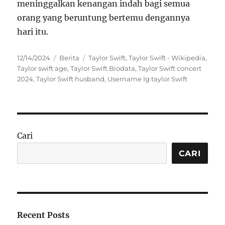
meninggalkan kenangan indah bagi semua
orang yang beruntung bertemu dengannya
hari itu.
Posted
Categories
Tags
12/14/2024
Berita
Taylor Swift
,
Taylor Swift - Wikipedia
,
on
Taylor swift age
,
Taylor Swift Biodata
,
Taylor Swift concert
2024
,
Taylor Swift husband
,
Username Ig taylor Swift
Cari
CARI
Recent Posts