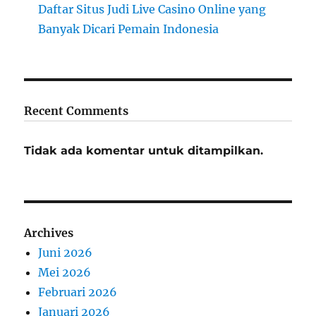
Daftar Situs Judi Live Casino Online yang
Banyak Dicari Pemain Indonesia
Recent Comments
Tidak ada komentar untuk ditampilkan.
Archives
Juni 2026
Mei 2026
Februari 2026
Januari 2026