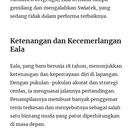
gemilang dan mengalahkan Swiatek, yang
sedang tidak dalam performa terbaiknya.
Ketenangan dan Kecemerlangan
Eala
Eala, yang baru berusia 18 tahun, menunjukkan
ketenangan dan kepercayaan diri di lapangan.
Dengan pukulan-pukulan akurat dan strategi
cerdas, ia menguasai jalannya pertandingan.
Penampilannya membuat banyak penggemar
tenis terkesan dan menyebutnya sebagai salah
satu bintang muda yang patut diperhitungkan
di masa depan.