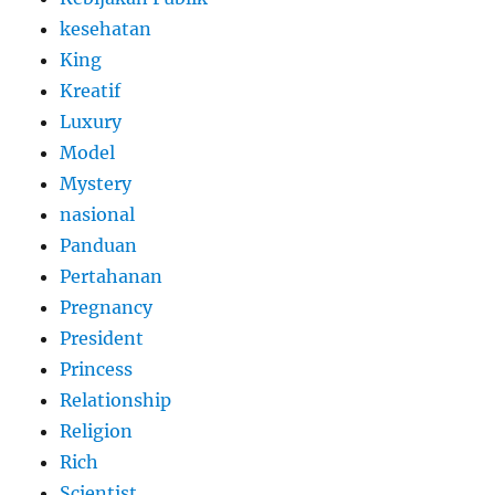
kesehatan
King
Kreatif
Luxury
Model
Mystery
nasional
Panduan
Pertahanan
Pregnancy
President
Princess
Relationship
Religion
Rich
Scientist