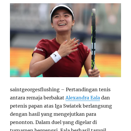
saintgeorgesflushing – Pertandingan tenis
antara remaja berbakat
Alexandra Eala
dan
petenis papan atas Iga Swiatek berlangsung
dengan hasil yang mengejutkan para
penonton. Dalam duel yang digelar di
turnamen bergengsi, Eala berhasil tampil