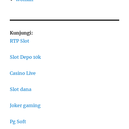
Kunjungi:
RTP Slot
Slot Depo 10k
Casino Live
Slot dana
Joker gaming
Pg Soft