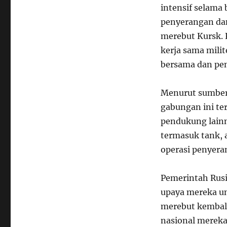
intensif selama 
penyerangan dan
merebut Kursk. 
kerja sama mili
bersama dan peni
Menurut sumber 
gabungan ini ter
pendukung lainn
termasuk tank, 
operasi penyera
Pemerintah Rusi
upaya mereka un
merebut kembali
nasional mereka