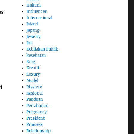
Hukum
us
Influencer
Internasional
Island
Jepang
Jewelry
Job
Kebijakan Publik
kesehatan
King
Kreatif
Luxury
Model
i
Mystery
nasional
Panduan
Pertahanan
h
Pregnancy
President
Princess
Relationship