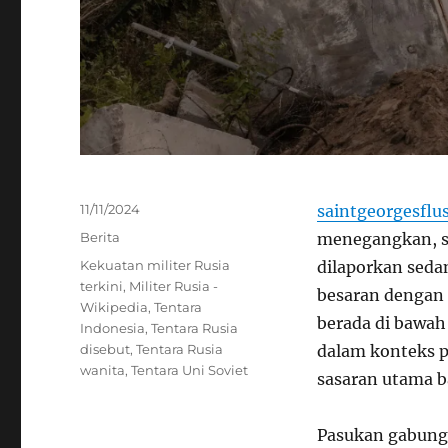
Posted
11/11/2024
saintgeorgesflu
on
Categories
Berita
menegangkan, se
Tags
Kekuatan militer Rusia
dilaporkan seda
terkini
,
Militer Rusia -
besaran dengan 
Wikipedia
,
Tentara
berada di bawah 
Indonesia
,
Tentara Rusia
disebut
,
Tentara Rusia
dalam konteks p
wanita
,
Tentara Uni Soviet
sasaran utama b
Pasukan gabunga