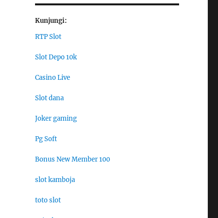
Kunjungi:
RTP Slot
Slot Depo 10k
Casino Live
Slot dana
Joker gaming
Pg Soft
Bonus New Member 100
slot kamboja
toto slot