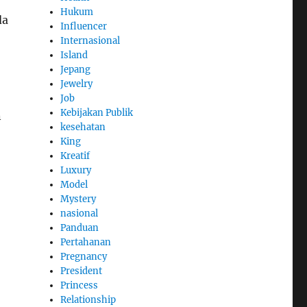
Hukum
da
Influencer
Internasional
Island
Jepang
Jewelry
Job
Kebijakan Publik
n
kesehatan
King
Kreatif
Luxury
Model
Mystery
nasional
Panduan
Pertahanan
Pregnancy
President
Princess
Relationship