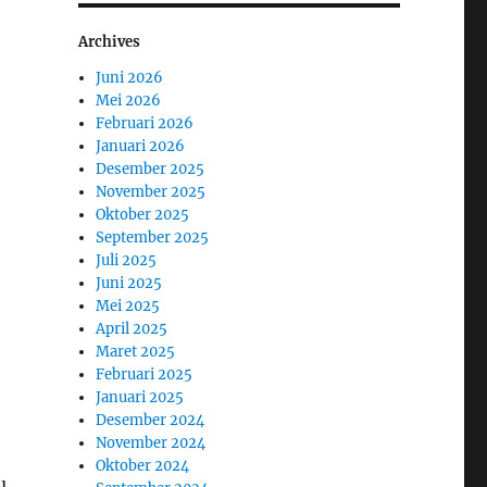
Archives
Juni 2026
Mei 2026
Februari 2026
Januari 2026
Desember 2025
November 2025
Oktober 2025
September 2025
Juli 2025
Juni 2025
Mei 2025
April 2025
Maret 2025
Februari 2025
Januari 2025
Desember 2024
November 2024
Oktober 2024