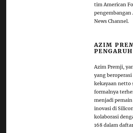
tim American Foo
pengembangan All
News Channel.
AZIM PRE
PENGARUH
Azim Premji, ya
yang beroperasi 
kekayaan netto s
formalnya terhe
menjadi pemain 
inovasi di Silic
kolaborasi deng
168 dalam daftar