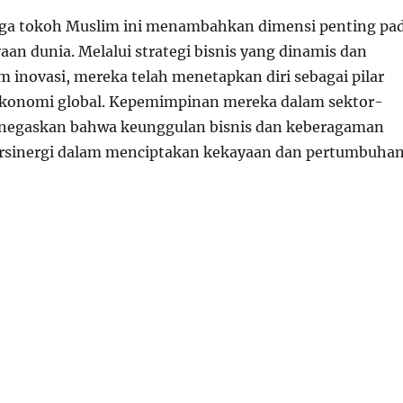
iga tokoh Muslim ini menambahkan dimensi penting pa
an dunia. Melalui strategi bisnis yang dinamis dan
m inovasi, mereka telah menetapkan diri sebagai pilar
ekonomi global. Kepemimpinan mereka dalam sektor-
enegaskan bahwa keunggulan bisnis dan keberagaman
ersinergi dalam menciptakan kekayaan dan pertumbuha