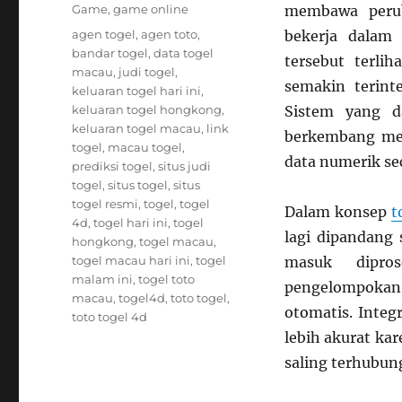
on
Categories
Game
,
game online
membawa perub
Tags
agen togel
,
agen toto
,
bekerja dalam
bandar togel
,
data togel
tersebut terli
macau
,
judi togel
,
semakin terinte
keluaran togel hari ini
,
keluaran togel hongkong
,
Sistem yang d
keluaran togel macau
,
link
berkembang me
togel
,
macau togel
,
data numerik sec
prediksi togel
,
situs judi
togel
,
situs togel
,
situs
togel resmi
,
togel
,
togel
Dalam konsep
t
4d
,
togel hari ini
,
togel
lagi dipandang 
hongkong
,
togel macau
,
togel macau hari ini
,
togel
masuk dipros
malam ini
,
togel toto
pengelompokan p
macau
,
togel4d
,
toto togel
,
otomatis. Integ
toto togel 4d
lebih akurat ka
saling terhubun