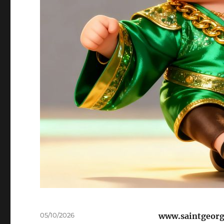
Posted
05/10/2026
www.saintgeorg