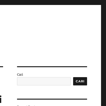
Cari
CARI
i