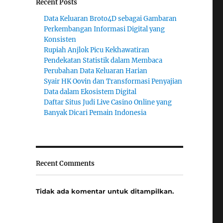
Recent Posts
Data Keluaran Broto4D sebagai Gambaran
Perkembangan Informasi Digital yang
Konsisten
Rupiah Anjlok Picu Kekhawatiran
Pendekatan Statistik dalam Membaca
Perubahan Data Keluaran Harian
Syair HK Oovin dan Transformasi Penyajian
Data dalam Ekosistem Digital
Daftar Situs Judi Live Casino Online yang
Banyak Dicari Pemain Indonesia
Recent Comments
Tidak ada komentar untuk ditampilkan.