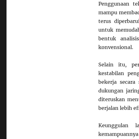
Penggunaan te
mampu membaca 
terus diperbar
untuk memudahk
bentuk analis
konvensional.
Selain itu, p
kestabilan pe
bekerja secar
dukungan jaring
diteruskan menu
berjalan lebih ef
Keunggulan l
kemampuannya me