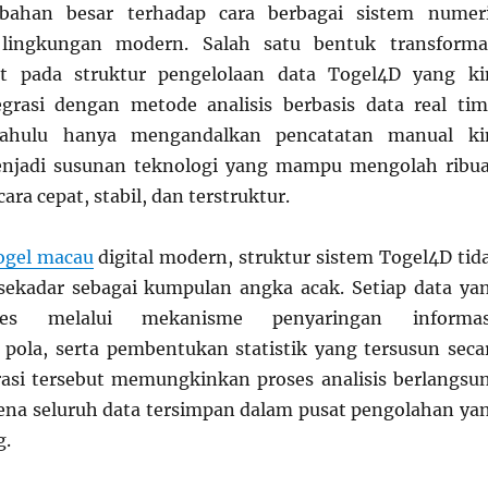
ahan besar terhadap cara berbagai sistem numer
 lingkungan modern. Salah satu bentuk transforma
hat pada struktur pengelolaan data Togel4D yang ki
grasi dengan metode analisis berbasis data real tim
ahulu hanya mengandalkan pencatatan manual ki
njadi susunan teknologi yang mampu mengolah ribu
ara cepat, stabil, dan terstruktur.
ogel macau
digital modern, struktur sistem Togel4D tid
sekadar sebagai kumpulan angka acak. Setiap data ya
es melalui mekanisme penyaringan informas
ola, serta pembentukan statistik yang tersusun seca
rasi tersebut memungkinkan proses analisis berlangsu
rena seluruh data tersimpan dalam pusat pengolahan ya
g.