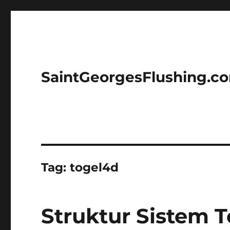
SaintGeorgesFlushing.c
Tag:
togel4d
Struktur Sistem 