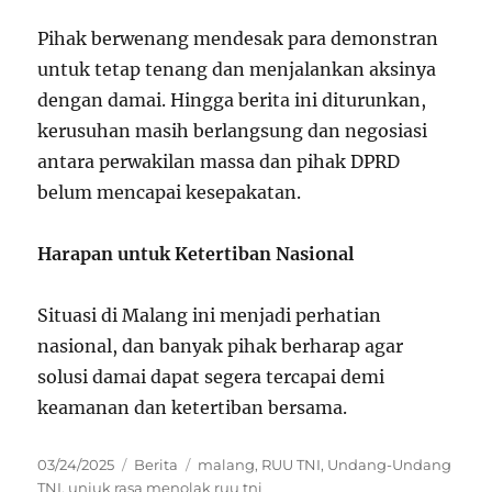
Pihak berwenang mendesak para demonstran
untuk tetap tenang dan menjalankan aksinya
dengan damai. Hingga berita ini diturunkan,
kerusuhan masih berlangsung dan negosiasi
antara perwakilan massa dan pihak DPRD
belum mencapai kesepakatan.
Harapan untuk Ketertiban Nasional
Situasi di Malang ini menjadi perhatian
nasional, dan banyak pihak berharap agar
solusi damai dapat segera tercapai demi
keamanan dan ketertiban bersama.
Posted
Categories
Tags
03/24/2025
Berita
malang
,
RUU TNI
,
Undang-Undang
on
TNI
,
unjuk rasa menolak ruu tni