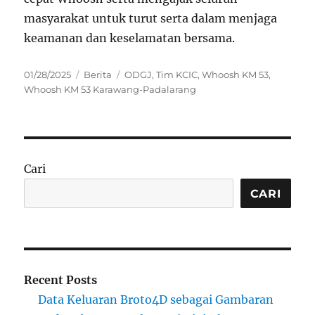
masyarakat untuk turut serta dalam menjaga
keamanan dan keselamatan bersama.
Posted
Categories
Tags
01/28/2025
Berita
ODGJ
,
Tim KCIC
,
Whoosh KM 53
,
on
Whoosh KM 53 Karawang-Padalarang
Cari
CARI
Recent Posts
Data Keluaran Broto4D sebagai Gambaran