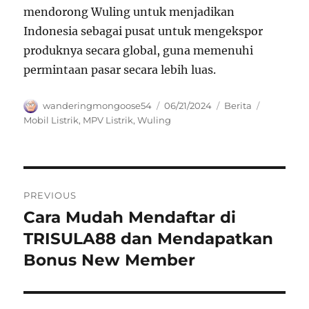
mendorong Wuling untuk menjadikan
Indonesia sebagai pusat untuk mengekspor
produknya secara global, guna memenuhi
permintaan pasar secara lebih luas.
Author
Posted
Categories
Tags
wanderingmongoose54
06/21/2024
Berita
on
Mobil Listrik
,
MPV Listrik
,
Wuling
Navigasi
PREVIOUS
pos
Cara Mudah Mendaftar di
Previous
post:
TRISULA88 dan Mendapatkan
Bonus New Member