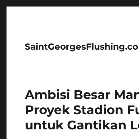
SaintGeorgesFlushing.c
Ambisi Besar Man
Proyek Stadion Fu
untuk Gantikan L