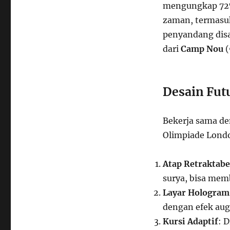
mengungkap 72%
zaman, termasuk
penyandang disa
dari
Camp Nou
(
Desain Futu
Bekerja sama de
Olimpiade Londo
Atap Retraktabe
surya, bisa me
Layar Hologram
dengan efek aug
Kursi Adaptif
: 