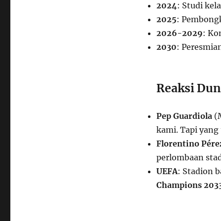
2024
: Studi kel
2025
: Pembongk
2026-2029
: Ko
2030
: Peresmia
Reaksi Dun
Pep Guardiola
(M
kami. Tapi yang 
Florentino Pére
perlombaan stad
UEFA
: Stadion 
Champions 203