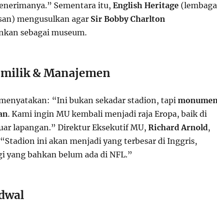
enerimanya.” Sementara itu,
English Heritage
(lembaga
isan) mengusulkan agar
Sir Bobby Charlton
nkan sebagai museum.
emilik & Manajemen
e menyatakan: “Ini bukan sekadar stadion, tapi
monume
an
. Kami ingin MU kembali menjadi raja Eropa, baik di
ar lapangan.” Direktur Eksekutif MU,
Richard Arnold
,
tadion ini akan menjadi yang terbesar di Inggris,
i yang bahkan belum ada di NFL.”
adwal