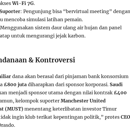
 akses
Wi-Fi 7G
.
 Suporter
: Pengunjung bisa “bervirtual meeting” denga
au mencoba simulasi latihan pemain.
 Menggunakan sistem daur ulang air hujan dan panel
 atap untuk mengurangi jejak karbon.
danaan & Kontroversi
iliar
dana akan berasal dari pinjaman bank konsorsium
ra
£800 juta
diharapkan dari sponsor korporasi.
Saudi
kan menjadi sponsor utama dengan nilai kontrak
£400
Namun, kelompok suporter
Manchester United
ust (MUST)
menentang keterlibatan investor Timur
dak ingin klub terikat kepentingan politik,” protes
CE
Drasdo.