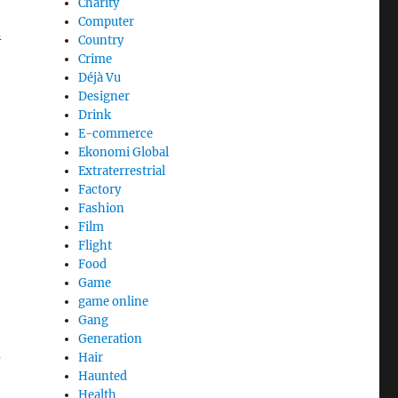
Charity
Computer
n
Country
Crime
Déjà Vu
Designer
Drink
E-commerce
Ekonomi Global
Extraterrestrial
Factory
Fashion
Film
Flight
Food
Game
game online
Gang
Generation
O
Hair
Haunted
Health