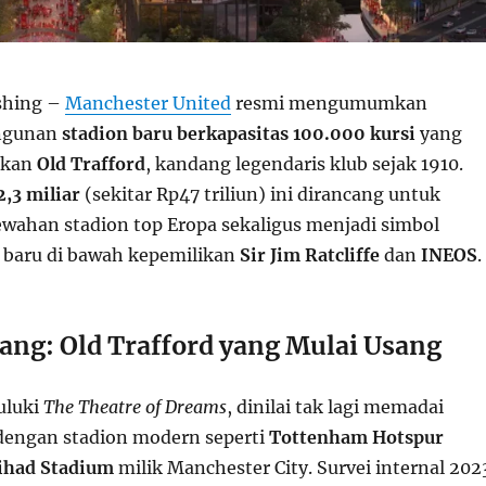
shing –
Manchester United
resmi mengumumkan
ngunan
stadion baru berkapasitas 100.000 kursi
yang
ikan
Old Trafford
, kandang legendaris klub sejak 1910.
2,3 miliar
(sekitar Rp47 triliun) ini dirancang untuk
ahan stadion top Eropa sekaligus menjadi simbol
 baru di bawah kepemilikan
Sir Jim Ratcliffe
dan
INEOS
.
kang: Old Trafford yang Mulai Usang
juluki
The Theatre of Dreams
, dinilai tak lagi memadai
dengan stadion modern seperti
Tottenham Hotspur
ihad Stadium
milik Manchester City. Survei internal 202