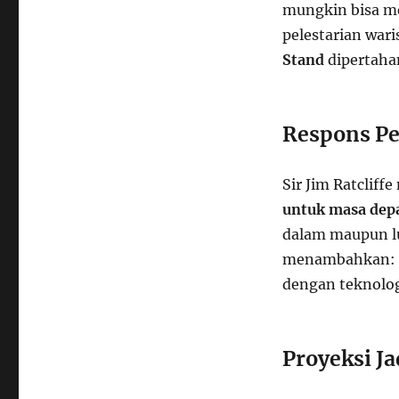
mungkin bisa m
pelestarian war
Stand
dipertaha
Respons P
Sir Jim Ratcliff
untuk masa dep
dalam maupun lu
menambahkan: “S
dengan teknolog
Proyeksi J