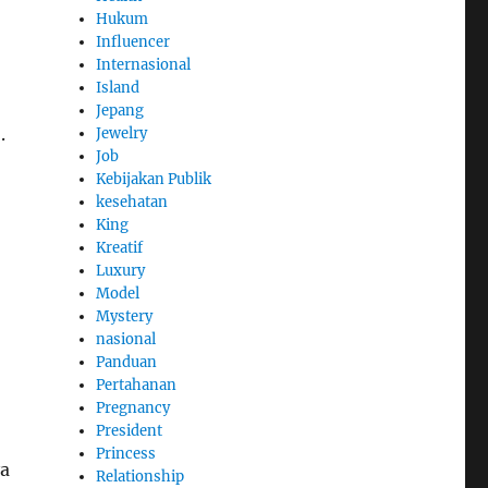
Hukum
Influencer
Internasional
Island
Jepang
.
Jewelry
Job
Kebijakan Publik
kesehatan
King
Kreatif
Luxury
Model
Mystery
nasional
Panduan
Pertahanan
Pregnancy
President
Princess
ya
Relationship