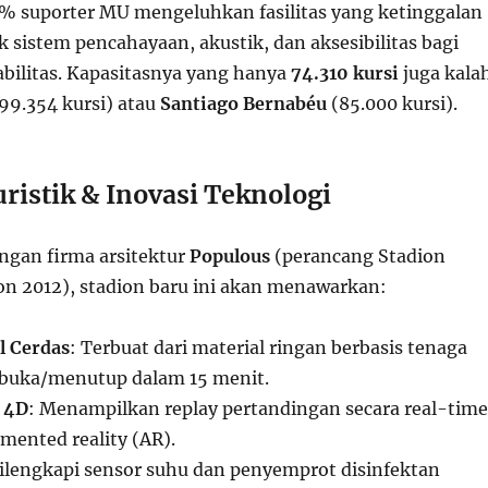
 suporter MU mengeluhkan fasilitas yang ketinggalan
 sistem pencahayaan, akustik, dan aksesibilitas bagi
bilitas. Kapasitasnya yang hanya
74.310 kursi
juga kala
99.354 kursi) atau
Santiago Bernabéu
(85.000 kursi).
ristik & Inovasi Teknologi
ngan firma arsitektur
Populous
(perancang Stadion
n 2012), stadion baru ini akan menawarkan:
l Cerdas
: Terbuat dari material ringan berbasis tenaga
mbuka/menutup dalam 15 menit.
 4D
: Menampilkan replay pertandingan secara real-time
mented reality (AR).
Dilengkapi sensor suhu dan penyemprot disinfektan