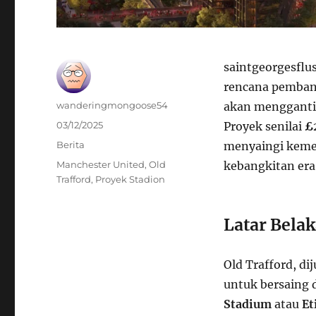
saintgeorgesflu
rencana pemba
Author
wanderingmongoose54
akan menggant
Posted
03/12/2025
Proyek senilai
£
on
Categories
Berita
menyaingi kemew
Tags
Manchester United
,
Old
kebangkitan era
Trafford
,
Proyek Stadion
Latar Bela
Old Trafford, di
untuk bersaing 
Stadium
atau
Et