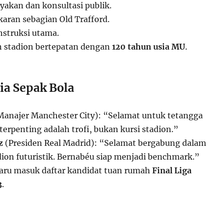
ayakan dan konsultasi publik.
aran sebagian Old Trafford.
nstruksi utama.
n stadion bertepatan dengan
120 tahun usia MU
.
ia Sepak Bola
anajer Manchester City): “Selamat untuk tetangga
terpenting adalah trofi, bukan kursi stadion.”
z
(Presiden Real Madrid): “Selamat bergabung dalam
ion futuristik. Bernabéu siap menjadi benchmark.”
baru masuk daftar kandidat tuan rumah
Final Liga
3
.