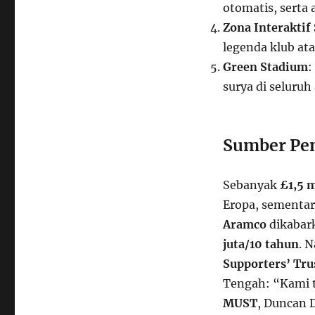
otomatis, serta
Zona Interaktif
legenda klub at
Green Stadium
:
surya di seluruh
Sumber Pen
Sebanyak
£1,5 m
Eropa, sementa
Aramco
dikabar
juta/10 tahun
. 
Supporters’ Tr
Tengah: “Kami ti
MUST
, Duncan 