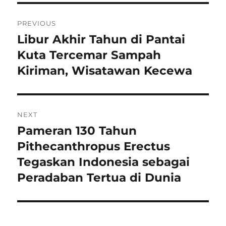
Navigasi
PREVIOUS
pos
Libur Akhir Tahun di Pantai
Previous
post:
Kuta Tercemar Sampah
Kiriman, Wisatawan Kecewa
NEXT
Pameran 130 Tahun
Next
post:
Pithecanthropus Erectus
Tegaskan Indonesia sebagai
Peradaban Tertua di Dunia