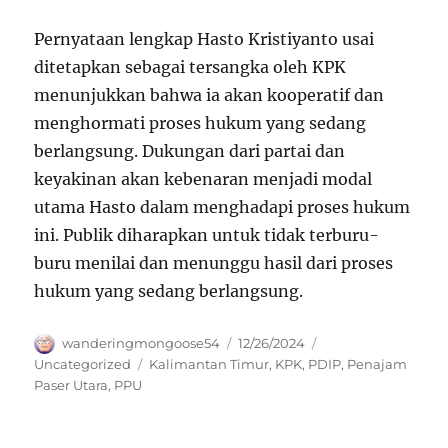
Pernyataan lengkap Hasto Kristiyanto usai
ditetapkan sebagai tersangka oleh KPK
menunjukkan bahwa ia akan kooperatif dan
menghormati proses hukum yang sedang
berlangsung. Dukungan dari partai dan
keyakinan akan kebenaran menjadi modal
utama Hasto dalam menghadapi proses hukum
ini. Publik diharapkan untuk tidak terburu-
buru menilai dan menunggu hasil dari proses
hukum yang sedang berlangsung.
Author
Posted
Categories
wanderingmongoose54
12/26/2024
on
Tags
Uncategorized
Kalimantan Timur
,
KPK
,
PDIP
,
Penajam
Paser Utara
,
PPU