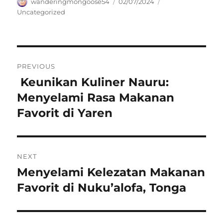
Author
Posted
Categories
wanderingmongoose54
02/07/2024
on
Uncategorized
Navigasi
PREVIOUS
pos
Keunikan Kuliner Nauru:
Previous
post:
Menyelami Rasa Makanan
Favorit di Yaren
NEXT
Menyelami Kelezatan Makanan
Next
post:
Favorit di Nuku’alofa, Tonga