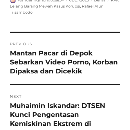
wanderingmongoose54
02/27/2025
Berita
KPK
,
on
Lelang Barang Mewah Kasus Korupsi
,
Rafael Alun
Trisambodo
Navigasi
PREVIOUS
pos
Mantan Pacar di Depok
Previous
post:
Sebarkan Video Porno, Korban
Dipaksa dan Dicekik
NEXT
Muhaimin Iskandar: DTSEN
Next
post:
Kunci Pengentasan
Kemiskinan Ekstrem di