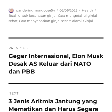
Author
Posted
Categories
Tags
wanderingmongoose54
03/06/2025
Health
on
Buah untuk kesehatan ginjal
,
Cara mengetahui ginjal
sehat
,
Cara menyehatkan ginjal secara alami
,
Ginjal
Navigasi
PREVIOUS
pos
Geger Internasional, Elon Musk
Previous
post:
Desak AS Keluar dari NATO
dan PBB
NEXT
3 Jenis Aritmia Jantung yang
Next
post:
Mematikan dan Harus Segera