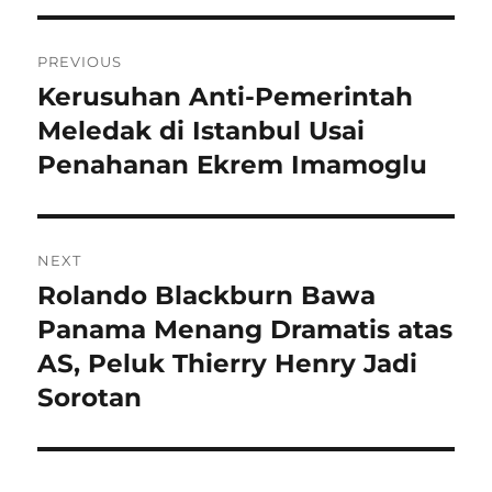
Navigasi
PREVIOUS
pos
Kerusuhan Anti-Pemerintah
Previous
post:
Meledak di Istanbul Usai
Penahanan Ekrem Imamoglu
NEXT
Rolando Blackburn Bawa
Next
post:
Panama Menang Dramatis atas
AS, Peluk Thierry Henry Jadi
Sorotan