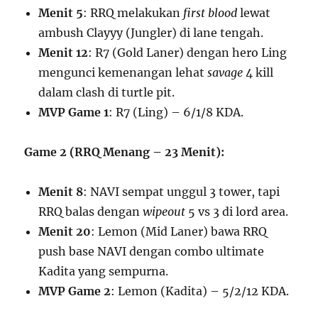
Menit 5
: RRQ melakukan
first blood
lewat
ambush Clayyy (Jungler) di lane tengah.
Menit 12
: R7 (Gold Laner) dengan hero Ling
mengunci kemenangan lehat
savage
4 kill
dalam clash di turtle pit.
MVP Game 1
: R7 (Ling) – 6/1/8 KDA.
Game 2 (RRQ Menang – 23 Menit):
Menit 8
: NAVI sempat unggul 3 tower, tapi
RRQ balas dengan
wipeout
5 vs 3 di lord area.
Menit 20
: Lemon (Mid Laner) bawa RRQ
push base NAVI dengan combo ultimate
Kadita yang sempurna.
MVP Game 2
: Lemon (Kadita) – 5/2/12 KDA.