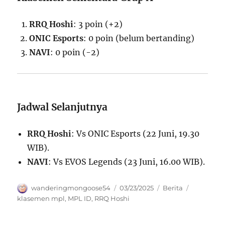
RRQ Hoshi
: 3 poin (+2)
ONIC Esports
: 0 poin (belum bertanding)
NAVI
: 0 poin (-2)
Jadwal Selanjutnya
RRQ Hoshi
: Vs ONIC Esports (22 Juni, 19.30
WIB).
NAVI
: Vs EVOS Legends (23 Juni, 16.00 WIB).
Author
Posted
Categories
Tags
wanderingmongoose54
03/23/2025
Berita
on
klasemen mpl
,
MPL ID
,
RRQ Hoshi