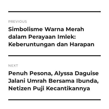
Navigasi
PREVIOUS
pos
Simbolisme Warna Merah
Previous
post:
dalam Perayaan Imlek:
Keberuntungan dan Harapan
NEXT
Penuh Pesona, Alyssa Daguise
Next
post:
Jalani Umrah Bersama Ibunda,
Netizen Puji Kecantikannya