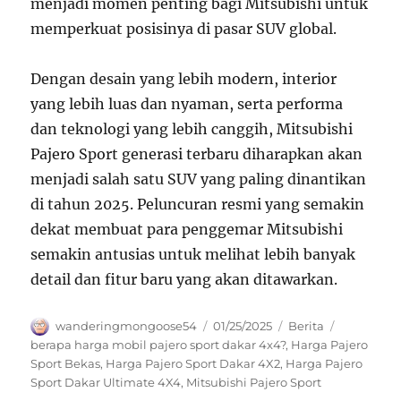
menjadi momen penting bagi Mitsubishi untuk
memperkuat posisinya di pasar SUV global.
Dengan desain yang lebih modern, interior
yang lebih luas dan nyaman, serta performa
dan teknologi yang lebih canggih, Mitsubishi
Pajero Sport generasi terbaru diharapkan akan
menjadi salah satu SUV yang paling dinantikan
di tahun 2025. Peluncuran resmi yang semakin
dekat membuat para penggemar Mitsubishi
semakin antusias untuk melihat lebih banyak
detail dan fitur baru yang akan ditawarkan.
Author
Posted
Categories
Tags
wanderingmongoose54
01/25/2025
Berita
on
berapa harga mobil pajero sport dakar 4x4?
,
Harga Pajero
Sport Bekas
,
Harga Pajero Sport Dakar 4X2
,
Harga Pajero
Sport Dakar Ultimate 4X4
,
Mitsubishi Pajero Sport